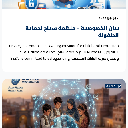
7 يونيو 2026
بيان الخصوصية – منظمة سياج لحماية
الطفولة
Privacy Statement – SEYAJ Organization for Childhood Protection
1. الغرض | Purpose تلتزم منظمة سياج بحماية خصوصية الأفراد
وضمان سرية البيانات الشخصية. SEYAJ is committed to safeguarding
individuals’ privacy and ensuring the confidentiality of personal
data. 2. نطاق التطبيق | Scope ينطبق هذا البيان على جميع البيانات التي
يتم جمعها عبر الموقع الرسمي أو الأنشطة<a
href="https://seyaj.org/%d8%a8%d9%8a%d8%a7%d9%86-
غير مصنف
%d8%a7%d9%84%d8%ae%d8%b5%d9%88%d8%b5%d9%8a%d8%a9-
%d9%85%d9%86%d8%b8%d9%85%d8%a9-
%d8%b3%d9%8a%d8%a7%d8%ac-
%d9%84%d8%ad%d9%85%d8%a7%d9%8a%d8%a9-
%d8%a7%d9%84%d8%b7/">Continue reading <span class="sr-
only">"بيان الخصوصية – منظمة سياج لحماية الطفولة"</span>
</a>