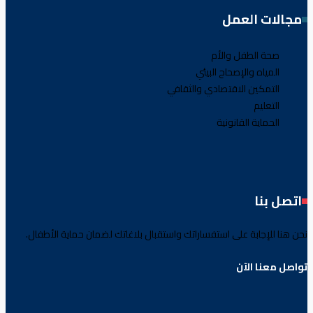
مجالات العمل
صحة الطفل والأم
المياه والإصحاح البيئي
التمكين الاقتصادي والثقافي
التعليم
الحماية القانونية
اتصل بنا
نحن هنا للإجابة على استفساراتك واستقبال بلاغاتك لضمان حماية الأطفال.
تواصل معنا الآن