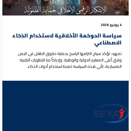
4 يونيو 2026
سياسة الحوكمة الأخلاقية لاستخدام الذكاء
الاصطناعي
تمهيد: تؤكد سياج التزامها الراسخ بحماية حقوق الطفل في اليمن
وفق أعلى المعايير الدولية والوطنية. وإدراكاً منا للتطورات التقنية
المتسارعة، تأتي هذه السياسة لضبط استخدام أدوات الذكاء
الاصطناعي في أعمالنا، لضمان أن تظل التكنولوجيا خادمةً لأهدافنا
الإنسانية، ومعززةً لمصداقيتنا، وضامنةً لخصوصية الأطفال الذين
نخدمهم. نحن نؤمن بأن كفاءة العمل الحقوقي تكمن في دمج
الابتكار التقني<a
href="https://seyaj.org/%d8%b3%d9%8a%d8%a7%d8%b3%d8%a9-
%d8%a7%d9%84%d8%ad%d9%88%d9%83%d9%85%d8%a9-
8%a7%d9%84%d8%a3%d8%ae%d9%84%d8%a7%d9%82%d9%8a%d8%a9-
%d9%84%d8%a7%d8%b3%d8%aa%d8%ae%d8%af%d8%a7%d9%85-
%d8%a7%d9%84%d8%b0/">Continue reading <span class="sr-
only">"سياسة الحوكمة الأخلاقية لاستخدام الذكاء الاصطناعي"