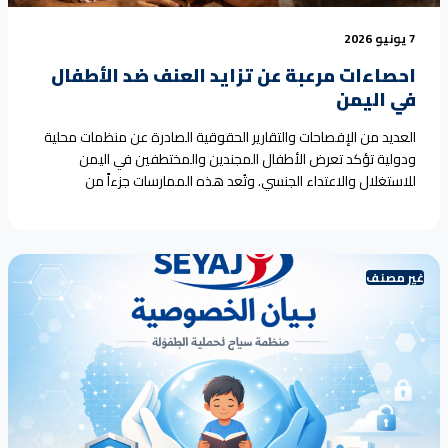
7 يونيو 2026
احصاءات مرعبة عن تزايد العنف ضد الأطفال
في اليمن
العديد من الإفصاحات والتقارير الحقوقية الصادرة عن منظمات محلية
ودولية تؤكد تعرض الأطفال المجندين والمختطفين في اليمن
للاستغلال والاعتداء الجنسي. وتُعد هذه الممارسات جزءاً من
الانتهاكات الجسيمة التي تواجه الطفولة في سياق النزاع. [1, 2, 3, 4]
وتتمثل أبرز هذه الإفصاحات والتقارير في النقاط التالية: 1. تقارير
المنظمات الحقوقية اليمنية (تحديثات يونيو 2026) 2. تقارير<a
href="https://seyaj.org/%d9%85%d9%84%d8%ad%d9%82-
غير مصنف
%d8%a7%d9%84%d8%a3%d8%b1%d9%82%d8%a7%d9%85-
8%a7%d9%84%d8%a5%d9%81%d8%b5%d8%a7%d8%ad%d8%a7%d8%aa-
%d8%a7%d9%84%d8%b1%d8%b3%d9%85%d9%8a%d8%a9-
%d8%a7%d9%84%d9%85%d8%b9-2/">Continue reading <span
class="sr-only">"احصاءات مرعبة عن تزايد العنف ضد الأطفال في
اليمن"</span></a>