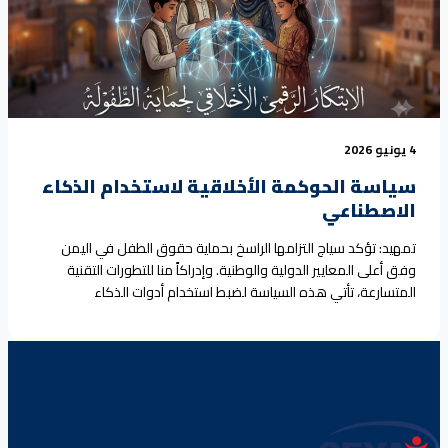
%d8%a7%d9%84%d8%b7/">Continue reading <span class="sr-
only">"بيان الخصوصية – منظمة سياج لحماية الطفولة"</span>
</a>
4 يونيو 2026
سياسة الحوكمة الأخلاقية لاستخدام الذكاء
الاصطناعي
تمهيد: تؤكد سياج التزامها الراسخ بحماية حقوق الطفل في اليمن
وفق أعلى المعايير الدولية والوطنية. وإدراكاً منا للتطورات التقنية
المتسارعة، تأتي هذه السياسة لضبط استخدام أدوات الذكاء
الاصطناعي في أعمالنا، لضمان أن تظل التكنولوجيا خادمةً لأهدافنا
الإنسانية، ومعززةً لمصداقيتنا، وضامنةً لخصوصية الأطفال الذين
نخدمهم. نحن نؤمن بأن كفاءة العمل الحقوقي تكمن في دمج
الابتكار التقني<a
href="https://seyaj.org/%d8%b3%d9%8a%d8%a7%d8%b3%d8%a9-
%d8%a7%d9%84%d8%ad%d9%88%d9%83%d9%85%d8%a9-
8%a7%d9%84%d8%a3%d8%ae%d9%84%d8%a7%d9%82%d9%8a%d8%a9-