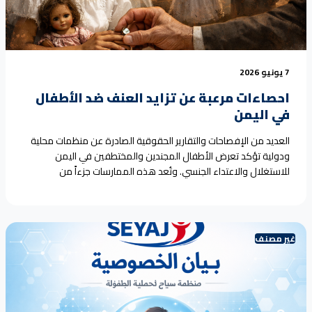
7 يونيو 2026
احصاءات مرعبة عن تزايد العنف ضد الأطفال
في اليمن
العديد من الإفصاحات والتقارير الحقوقية الصادرة عن منظمات محلية
ودولية تؤكد تعرض الأطفال المجندين والمختطفين في اليمن
للاستغلال والاعتداء الجنسي. وتُعد هذه الممارسات جزءاً من
الانتهاكات الجسيمة التي تواجه الطفولة في سياق النزاع. [1, 2, 3, 4]
وتتمثل أبرز هذه الإفصاحات والتقارير في النقاط التالية: 1. تقارير
المنظمات الحقوقية اليمنية (تحديثات يونيو 2026) 2. تقارير<a
href="https://seyaj.org/%d9%85%d9%84%d8%ad%d9%82-
غير مصنف
%d8%a7%d9%84%d8%a3%d8%b1%d9%82%d8%a7%d9%85-
8%a7%d9%84%d8%a5%d9%81%d8%b5%d8%a7%d8%ad%d8%a7%d8%aa-
%d8%a7%d9%84%d8%b1%d8%b3%d9%85%d9%8a%d8%a9-
%d8%a7%d9%84%d9%85%d8%b9-2/">Continue reading <span
class="sr-only">"احصاءات مرعبة عن تزايد العنف ضد الأطفال في