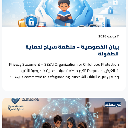
اليمن"</span></a>
7 يونيو 2026
بيان الخصوصية – منظمة سياج لحماية
الطفولة
Privacy Statement – SEYAJ Organization for Childhood Protection
1. الغرض | Purpose تلتزم منظمة سياج بحماية خصوصية الأفراد
وضمان سرية البيانات الشخصية. SEYAJ is committed to safeguarding
individuals’ privacy and ensuring the confidentiality of personal
data. 2. نطاق التطبيق | Scope ينطبق هذا البيان على جميع البيانات التي
يتم جمعها عبر الموقع الرسمي أو الأنشطة<a
href="https://seyaj.org/%d8%a8%d9%8a%d8%a7%d9%86-
غير مصنف
%d8%a7%d9%84%d8%ae%d8%b5%d9%88%d8%b5%d9%8a%d8%a9-
%d9%85%d9%86%d8%b8%d9%85%d8%a9-
%d8%b3%d9%8a%d8%a7%d8%ac-
%d9%84%d8%ad%d9%85%d8%a7%d9%8a%d8%a9-