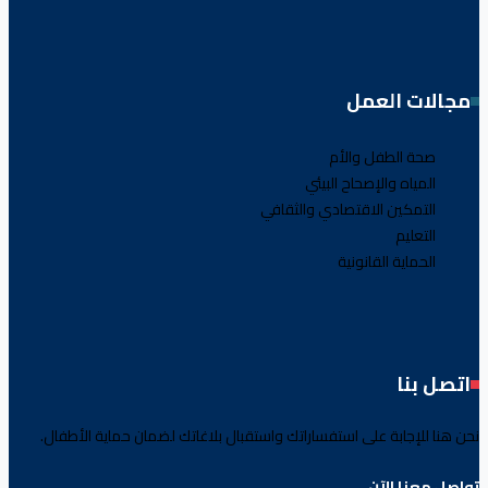
مجالات العمل
صحة الطفل والأم
المياه والإصحاح البيئي
التمكين الاقتصادي والثقافي
التعليم
الحماية القانونية
اتصل بنا
نحن هنا للإجابة على استفساراتك واستقبال بلاغاتك لضمان حماية الأطفال.
تواصل معنا الآن