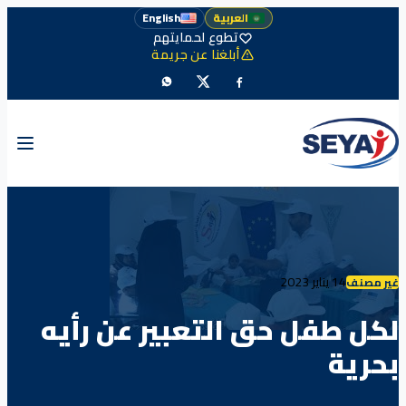
العربية
English
تطوع لحمايتهم
أبلغنا عن جريمة
14 يناير 2023
غير مصنف
لكل طفل حق التعبير عن رأيه
بحرية