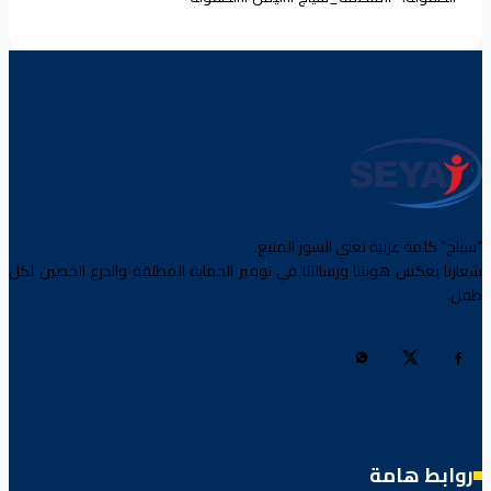
“سياج” كلمة عربية تعني السور المنيع.
شعارنا يعكس هويتنا ورسالتنا في توفير الحماية المطلقة والدرع الحصين لكل
طفل.
روابط هامة