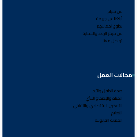
عن سياج
أبلغنا عن جريمة
تطوع لحمايتهم
عن مركز الرصد والحماية
تواصل معنا
مجالات العمل
صحة الطفل والأم
المياه والإصحاح البيئي
التمكين الاقتصادي والثقافي
التعليم
الحماية القانونية