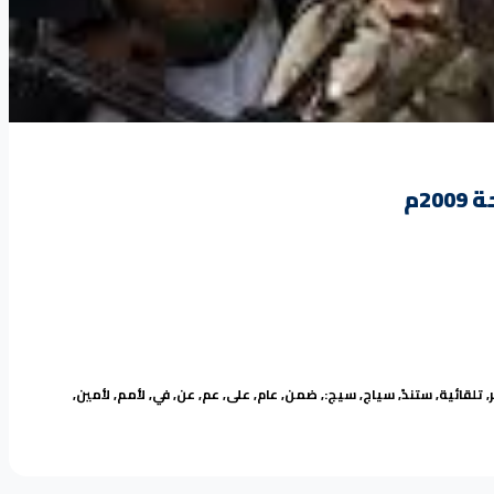
2م
,
تلقائية
,
ستندً
,
سياج
,
سيج:
,
ضمن
,
عام
,
على
,
عم
,
عن
,
في
,
لأمم
,
لأمين
,