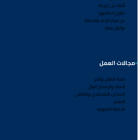
أبلغنا عن جريمة
تطوع لحمايتهم
عن مركز الرصد والحماية
تواصل معنا
مجالات العمل
صحة الطفل والأم
المياه والإصحاح البيئي
التمكين الاقتصادي والثقافي
التعليم
الحماية القانونية