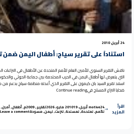
24 أبريل 2010
استناداً على تقرير سياج: أطفال اليمن ضمن تقري
استند تقرير السيد بان كيمون على التقرير الذي أعدته منظمة سياج بدعم من 
“استناداً على تقرير سياج: أطفال اليم
ضحايا النزاع المسلح في
Continue reading
اقرأ
Tags:
Posted in
Posted by
24 أبريل، 2010
motive
19 مايو، 2026
تقارير
.
,
2009م
,
أطفال
,
أمين
,
on اس
المزيد
للأمم
,
لمتحدة
,
لمسلحة
,
لنزعت
,
ليمن
,
مسودة
Leave a comment