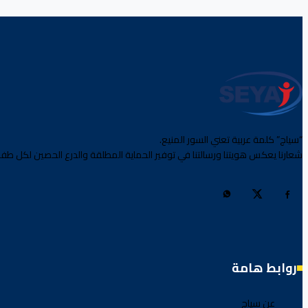
“سياج” كلمة عربية تعني السور المنيع.
شعارنا يعكس هويتنا ورسالتنا في توفير الحماية المطلقة والدرع الحصين لكل طفل
روابط هامة
عن سياج