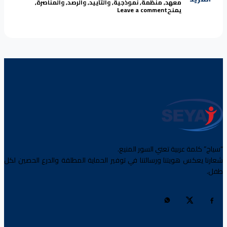
معهد
,
منظمة
,
نموذجية
,
والتأييد
,
والرصد
,
والمناصرة
,
on معهد (IDE) بسويسرا يمنح سياج لقب “منظمة الشهر” كمنظمة نموذجية في حماية الطفل باليمن
يمنح
Leave a comment
“سياج” كلمة عربية تعني السور المنيع.
شعارنا يعكس هويتنا ورسالتنا في توفير الحماية المطلقة والدرع الحصين لكل
طفل.