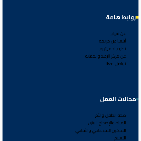
روابط هامة
عن سياج
أبلغنا عن جريمة
تطوع لحمايتهم
عن مركز الرصد والحماية
تواصل معنا
مجالات العمل
صحة الطفل والأم
المياه والإصحاح البيئي
التمكين الاقتصادي والثقافي
التعليم