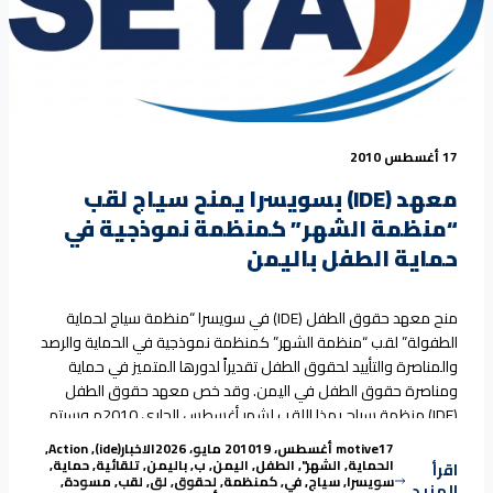
17 أغسطس 2010
معهد (IDE) بسويسرا يمنح سياج لقب
“منظمة الشهر” كمنظمة نموذجية في
حماية الطفل باليمن
منح معهد حقوق الطفل (IDE) في سويسرا “منظمة سياج لحماية
الطفولة” لقب “منظمة الشهر” كمنظمة نموذجية في الحماية والرصد
والمناصرة والتأييد لحقوق الطفل تقديراً لدورها المتميز في حماية
ومناصرة حقوق الطفل في اليمن. وقد خص معهد حقوق الطفل
(IDE) منظمة سياج بهذا اللقب لشهر أغسطس الجاري 2010م وسيتم
“معهد (IDE) بسويسرا يمنح سياج لقب “منظمة الشهر” كمنظمة نموذجية في حماية الطفل باليمن”
عرض تعريف عن منظمة سياج ودورها في
Continue reading
Tags:
Posted in
Posted by
17 أغسطس، 2010
motive
19 مايو، 2026
الاخبار
(ide)
,
Action
,
الحماية
,
الشهر"
,
الطفل
,
اليمن
,
ب
,
باليمن
,
تلقائية
,
حماية
,
اقرأ
سويسرا
,
سياج
,
في
,
كمنظمة
,
لحقوق
,
لق
,
لقب
,
مسودة
,
المزيد