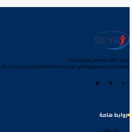
“سياج” كلمة عربية تعني السور المنيع.
شعارنا يعكس هويتنا ورسالتنا في توفير الحماية المطلقة والدرع الحصين لكل طفل
روابط هامة
عن سياج