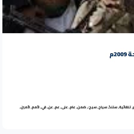
2م
,
تلقائية
,
ستندً
,
سياج
,
سيج:
,
ضمن
,
عام
,
على
,
عم
,
عن
,
في
,
لأمم
,
لأمين
,