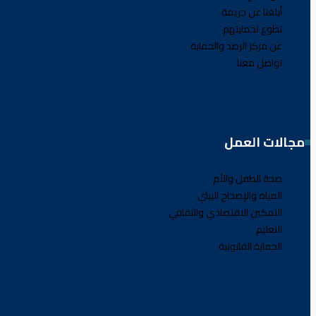
أبلغنا عن جريمة
تطوع لحمايتهم
عن مركز الرصد والحماية
تواصل معنا
مجالات العمل
صحة الطفل والأم
المياه والإصحاح البيئي
التمكين الاقتصادي والثقافي
التعليم
الحماية القانونية