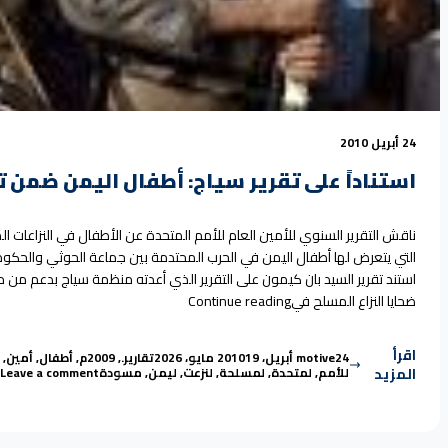
24 أبريل 2010
استناداً على تقرير سياج: أطفال اليمن ضمن تقري
استند تقرير السيد بان كيمون على التقرير الذي أعدته منظمة سياج بدعم من 
“استناداً على تقرير سياج: أطفال اليم
ضحايا النزاع المسلح في
Continue reading
اقرأ
Tags:
Posted in
Posted by
24 أبريل، 2010
motive
19 مايو، 2026
تقارير
.
,
2009م
,
أطفال
,
أمين
,
on اس
المزيد
للأمم
,
لمتحدة
,
لمسلحة
,
لنزعت
,
ليمن
,
مسودة
Leave a comment