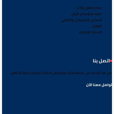
صحة الطفل والأم
المياه والإصحاح البيئي
التمكين الاقتصادي والثقافي
التعليم
الحماية القانونية
اتصل بنا
نحن هنا للإجابة على استفساراتك واستقبال بلاغاتك لضمان حماية الأطفال.
تواصل معنا الآن