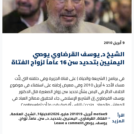
9 أبريل 2010
الشيخ د, يوسف القرضاوي يوصي
اليمنيين بتحديد سن 16 عاماً لزواج الفتاة
في برنامج ( الشريعة والحياة ) على قناة الجزيرة وفي حلقته التي بُثَّت
مساء الأحد 4 أبريل 2010 وفي معرض إجابته على استفتاء في موضوع
الخلاف الدائر في اليمن بشأن تحديد سن زواج الصغيرة قال الدكتور
يوسف القرضاوي إن التشريع الإسلامي جاء لتحقيق مصالح العباد في
المعاش والمعاد . وتحدث للناس أقضية بقدر ما أحدثوا
Continue
“الشيخ د, يوسف القرضاوي يوصي اليمنيين بتحديد سن 16 عاماً لزواج الفتاة”
reading
Tags:
Posted in
Posted by
9 أبريل، 2010
motive
19 مايو، 2026
الاخبار
16
,
الشيخ
,
العلامة
,
اقرأ
الفتاة
,
القرضاوي
,
اليمنيين
,
بتحديد
,
د,
,
سن
,
عاماً
,
لزواج
,
المزيد
on الشيخ د, يوسف القرضاوي يوصي اليمنيين بتحديد سن 16 عاماً لزواج الفتاة
يوسف
,
يوصي
Leave a comment