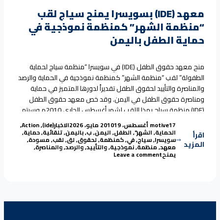
معهد (IDE) بسويسرا يمنح سياج لقب
“منظمة الشهر” كمنظمة نموذجية في
حماية الطفل باليمن
منح معهد حقوق الطفل (IDE) في سويسرا “منظمة سياج لحماية
الطفولة” لقب “منظمة الشهر” كمنظمة نموذجية في الحماية والرصد
والمناصرة والتأييد لحقوق الطفل تقديراً لدورها المتميز في حماية
ومناصرة حقوق الطفل في اليمن. وقد خص معهد حقوق الطفل
(IDE) منظمة سياج بهذا اللقب لشهر أغسطس الجاري 2010م وسيتم
“معهد (IDE) بسويسرا يمنح سياج لقب “منظمة الشهر” كمنظمة نموذجية في حماية الطفل باليمن”
عرض تعريف عن منظمة سياج ودورها في
Continue reading
Tags:
Posted in
Posted by
17 أغسطس، 2010
motive
19 مايو، 2026
الاخبار
(ide)
,
Action
,
الحماية
,
الشهر"
,
الطفل
,
اليمن
,
ب
,
باليمن
,
تلقائية
,
حماية
,
اقرأ
سويسرا
,
سياج
,
في
,
كمنظمة
,
لحقوق
,
لق
,
لقب
,
مسودة
,
المزيد
معهد
,
منظمة
,
نموذجية
,
والتأييد
,
والرصد
,
والمناصرة
,
on معهد (IDE) بسويسرا يمنح سياج لقب “منظمة الشهر” كمنظمة نموذجية في حماية الطفل باليمن
يمنح
Leave a comment