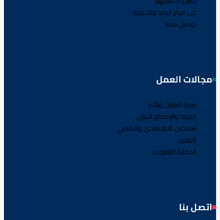
تطوع لحمايتهم
عن مركز الرصد والحماية
تواصل معنا
مجالات العمل
صحة الطفل والأم
المياه والإصحاح البيئي
التمكين الاقتصادي والثقافي
التعليم
الحماية القانونية
اتصل بنا