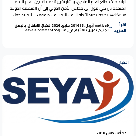
البلاد منذ مطلع العام الماضي. وأشار تقرير قدمه الأمين العام للأمم
المتحدة بان كي مون إلى مجلس الأمن الدولي إلى أن المنظمة الدولية
وشركاءها رصدوا تجنيد الأطفال في اليمن في صفوف…. للمزيد حول
“تقرير أممي: تجنيد الأطفال باليمن في تزايد”
التقرير من
Continue reading
اقرأ
Tags:
Posted in
Posted by
9 أبريل، 2016
motive
18 مايو، 2026
الاخبار
,
الأطفال
,
باليمن
,
on تقرير أممي: تجنيد الأطفال باليمن في تزايد
المزيد
تجنيد
,
تقرير
,
تلقائية
,
في
,
مسودة
Leave a comment
الاخبار
17 أغسطس 2010