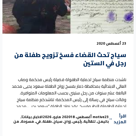
23 أغسطس 2020
سياج تحث القضاء فسخ تزويج طفلة من
رجل في الستين
ناشدت منظمة سياج لحماية الطفولة فضيلة رئيس محكمة وصاب
العالي الابتدائية بمحافظة ذمار بفسخ زواج الطفلة سعود يحيى محمد
البالغة عشر سنوات من رجل ستيني بحسب المعلومات المتوافرة.
وقالت سياج في رسالة إلى رئيس المحكمة: تناشدكم منظمة سياج
لحماية الطفولة النظر وفسخ عقد زواج الطفلة “سعود يحيى محمد
“سياج تحث القضاء
ذات العشر سنوات والتي تم تزويجها في
Continue reading
اقرأ
Tags:
Posted in
Posted by
23 أغسطس، 2020
motive
18 مايو، 2026
الاخبار
,
بيانات
,
المزيد
باليمن
,
تلقائية
,
رئيس
,
زواج
,
سياج
,
طفلة
,
في
,
مسودة
,
من