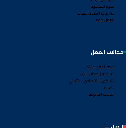
تطوع لحمايتهم
عن مركز الرصد والحماية
تواصل معنا
مجالات العمل
صحة الطفل والأم
المياه والإصحاح البيئي
التمكين الاقتصادي والثقافي
التعليم
الحماية القانونية
اتصل بنا