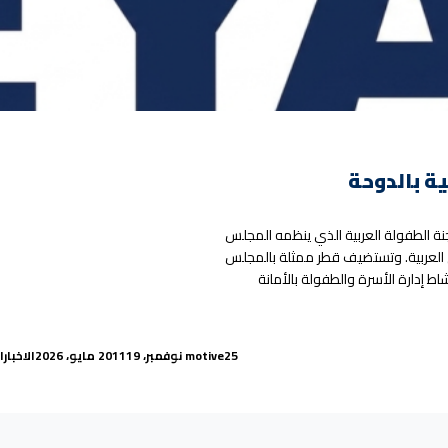
ية بالدوحة
لجنة الطفولة العربية الذي ينظمه المجلس
 العربية. وتستضيف قطر ممثلة بالمجلس
ط إدارة الأسرة والطفولة بالأمانة
شر للجنة الطفولة العربية بالدوحة”
:
ted in
Posted by
25 نوفمبر، 2011
motive
19 مايو، 2026
الاخبار
ا