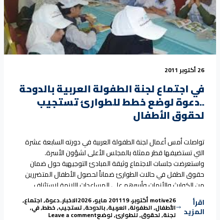
26 أكتوبر 2011
في اجتماع لجنة الطفولة العربية بالدوحة
..دعوة لوضع خطط للطوارئ تستجيب
لحقوق الأطفال
تواصلت أمس أعمال لجنة الطفولة العربية في دورته السابعة عشرة
التي تستضيفها قطر ممثلة بالمجلس الأعلى لشؤون الأسرة.
واستعرضت جلسات الاجتماع وثيقة المبادئ التوجيهية حول ضمان
حقوق الطفل في حالات الطوارئ ضماناً لحصول الأطفال المتضررين
من الكوارث والأزمات وأسرهم على المساعدات اللازمة لاستئناف
حياتهم العادية, خاصة أن الظروف التي تمر بها بالمنطقة العربية
Tags:
Posted in
Posted by
26 أكتوبر، 2011
motive
19 مايو، 2026
الاخبار
..دعوة
,
اجتماع
,
اقرأ
“في اجتماع لجنة الطفولة العربية بالدو
تستدعي التدخل
Continue reading
الأطفال
,
الطفولة
,
العربية
,
بالدوحة
,
تستجيب
,
خطط
,
في
,
المزيد
on في اجتماع لجنة الطفولة العربية بالدوحة ..دعوة لوضع خطط للطوارئ تستجيب لحقوق الأطفال
لجنة
,
لحقوق
,
للطوارئ
,
لوضع
Leave a comment