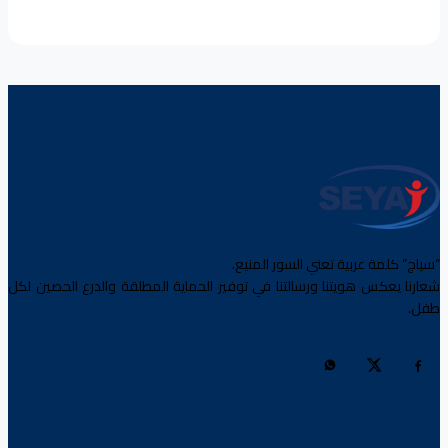
“سياج” كلمة عربية تعني السور المنيع.
شعارنا يعكس هويتنا ورسالتنا في توفير الحماية المطلقة والدرع الحصين لكل
طفل.