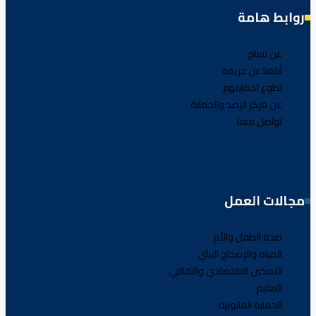
روابط هامة
عن سياج
أبلغنا عن جريمة
تطوع لحمايتهم
عن مركز الرصد والحماية
تواصل معنا
مجالات العمل
صحة الطفل والأم
المياه والإصحاح البيئي
التمكين الاقتصادي والثقافي
التعليم
الحماية القانونية