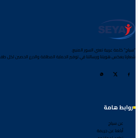
“سياج” كلمة عربية تعني السور المنيع.
شعارنا يعكس هويتنا ورسالتنا في توفير الحماية المطلقة والدرع الحصين لكل طفل
روابط هامة
عن سياج
أبلغنا عن جريمة
تطوع لحمايتهم