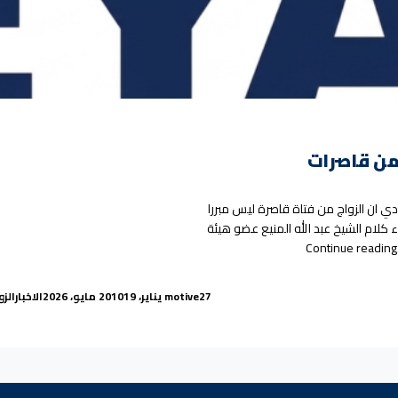
 من قاصرات
ي ان الزواج من فتاة قاصرة ليس مبررا
كلام الشيخ عبد الله المنيع عضو هيئة
“عالم دين سعودي يؤكد ان لا شيء يبرر الزواج من قاصرات”
Continue reading
gs:
Posted in
Posted by
27 يناير، 2010
motive
19 مايو، 2026
الاخبار
الزو