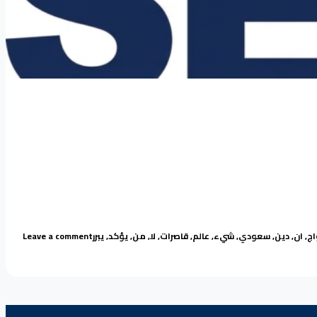
Ta
on عالم دين سعودي يؤكد ان لا شيء يبرر الزواج من قاصرات
اج
,
ان
,
دين
,
سعودي
,
شيء
,
عالم
,
قاصرات
,
لا
,
من
,
يؤكد
,
يبرر
Leave a comment