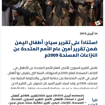
24 أبريل 2010
استناداً على تقرير سياج: أطفال اليمن
ضمن تقرير أمين عام الأمم المتحدة عن
النزاعات المسلحة 2009م
ناقش التقرير السنوي للأمين العام للأمم المتحدة عن الأطفال في
النزاعات المسلحة للعام 2009م الانتهاكات الستة التي يتعرض لها أطفال
اليمن في الحرب المحتدمة بين جماعة الحوثي والحكومة اليمنية منذ
منتصف 2004م. وقد استند تقرير السيد بان كيمون على التقرير الذي
أعدته منظمة سياج بدعم من منظمة اليونيسيف وتناول حالة الأطفال
“استناداً على تقرير سياج: أطفال اليم
ضحايا النزاع المسلح في
Continue reading
Tags:
Posted in
Posted by
24 أبريل، 2010
motive
19 مايو، 2026
تقارير
.
,
2009م
,
أطفال
,
أمين
,
ا
,
استنادا
,
الأطفال
,
الأمم
,
التقرير
,
السنوي
,
المتحدة
,
اقرأ
المسلحة
,
النزاعات
,
اليمن
,
تقرير
,
تلقائية
,
ستندً
,
سياج
,
سيج:
,
المزيد