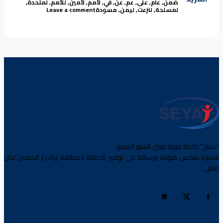
ضمن
,
عام
,
على
,
عم
,
عن
,
في
,
لأمم
,
لأمين
,
للأمم
,
لمتحدة
,
on استناداً على تقرير سياج: أطفال اليمن ضمن تقرير أمين عام الأمم المتحدة عن النزاعات المسلحة 2009م
لمسلحة
,
لنزعت
,
ليمن
,
مسودة
Leave a comment
“سياج” كلمة عربية تعني السور المنيع.
شعارنا يعكس هويتنا ورسالتنا في توفير الحماية المطلقة والدرع الحصين لكل
طفل.