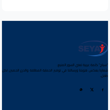
“سياج” كلمة عربية تعني السور المنيع.
شعارنا يعكس هويتنا ورسالتنا في توفير الحماية المطلقة والدرع الحصين لكل
طفل.