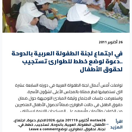
26 أكتوبر 2011
في اجتماع لجنة الطفولة العربية بالدوحة
..دعوة لوضع خطط للطوارئ تستجيب
لحقوق الأطفال
تواصلت أمس أعمال لجنة الطفولة العربية في دورته السابعة عشرة
التي تستضيفها قطر ممثلة بالمجلس الأعلى لشؤون الأسرة.
واستعرضت جلسات الاجتماع وثيقة المبادئ التوجيهية حول ضمان
حقوق الطفل في حالات الطوارئ ضماناً لحصول الأطفال المتضررين
من الكوارث والأزمات وأسرهم على المساعدات اللازمة لاستئناف
حياتهم العادية, خاصة أن الظروف التي تمر بها بالمنطقة العربية
Tags:
Posted in
Posted by
26 أكتوبر، 2011
motive
19 مايو، 2026
الاخبار
..دعوة
,
اجتماع
,
اقرأ
“في اجتماع لجنة الطفولة العربية بالدو
تستدعي التدخل
Continue reading
الأطفال
,
الطفولة
,
العربية
,
بالدوحة
,
تستجيب
,
خطط
,
في
,
المزيد
on في اجتماع لجنة الطفولة العربية بالدوحة ..دعوة لوضع خطط للطوارئ تستجيب لحقوق الأطفال
لجنة
,
لحقوق
,
للطوارئ
,
لوضع
Leave a comment