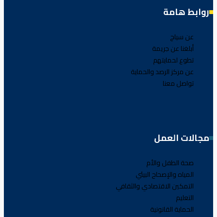
روابط هامة
عن سياج
أبلغنا عن جريمة
تطوع لحمايتهم
عن مركز الرصد والحماية
تواصل معنا
مجالات العمل
صحة الطفل والأم
المياه والإصحاح البيئي
التمكين الاقتصادي والثقافي
التعليم
الحماية القانونية