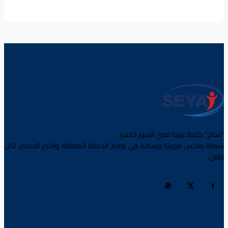
“سياج” كلمة عربية تعني السور المنيع.
شعارنا يعكس هويتنا ورسالتنا في توفير الحماية المطلقة والدرع الحصين لكل
طفل.