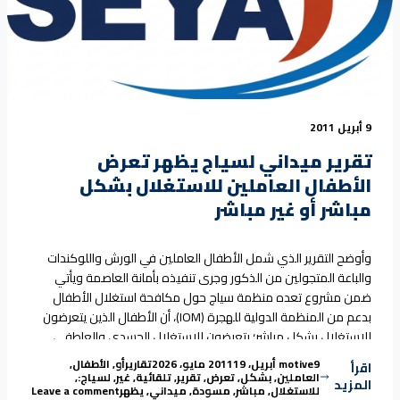
9 أبريل 2011
تقرير ميداني لسياج يظهر تعرض
الأطفال العاملين للاستغلال بشكل
مباشر أو غير مباشر
وأوضح التقرير الذي شمل الأطفال العاملين في الورش واللوكندات
والباعة المتجولين من الذكور وجرى تنفيذه بأمانة العاصمة ويأتي
ضمن مشروع تعده منظمة سياج حول مكافحة استغلال الأطفال
بدعم من المنظمة الدولية للهجرة (IOM)، أن الأطفال الذين يتعرضون
للاستغلال بشكل مباشر؛ يتعرضون للاستغلال الجسدي والعاطفي
والجنسي والإهمال. كما بيّن التقرير أن معظم الاستغلال الذي يتعرض
Tags:
Posted in
Posted by
9 أبريل، 2011
motive
19 مايو، 2026
تقارير
أو
,
الأطفال
,
اقرأ
“تقرير ميداني لسياج يظهر تعرض الأطفال العاملين للاس
له
Continue reading
العاملين
,
بشكل
,
تعرض
,
تقرير
,
تلقائية
,
غير
,
لسياج:
,
المزيد
on تقرير ميداني لسياج يظهر تعرض الأطفال العاملين للاستغلال بشكل مباشر أو غير مباشر
للاستغلال
,
مباشر
,
مسودة
,
ميداني
,
يظهر
Leave a comment