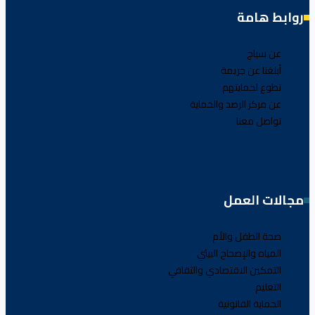
روابط هامة
عن سياج
أبلغنا عن جريمة
تطوع لحمايتهم
عن مركز الرصد والحماية
تواصل معنا
مجالات العمل
صحة الطفل والأم
المياه والإصحاح البيئي
التمكين الاقتصادي والثقافي
التعليم
الحماية القانونية