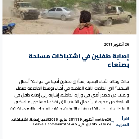
26 أكتوبر 2011
إصابة طفلين في اشتباكات مسلحة
بصنعاء
قالت وكالة الأنباء اليمنية (سبأ) إن طفلين أصيبا في حوادث” أعمال
الشغب” التي اندلعت الليلة الماضية في أحياء بوسط العاصمة صنعاء.
ونقلت عن مصدر أمني في وزارة الداخلية، إشارته، إلى إصابة طفل في
السابعة من عمره في أعمال الشغب التي نفذها مسلحين مناهضين
للسلطات، في حي القاع وشارع التوفيق وشارع السمك والزبيري، إضافة
“إصابة طفلين في اشتباكات مسلحة بصنعاء”
إلى إصابة
Continue reading
اقرأ
Tags:
Posted in
Posted by
26 أكتوبر، 2011
motive
19 مايو، 2026
الاخبار
إصابة
,
اشتباكات
,
on إصابة طفلين في اشتباكات مسلحة بصنعاء
المزيد
بصنعاء
,
طفلين
,
في
,
مسلحة
Leave a comment