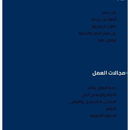
عن سياج
أبلغنا عن جريمة
تطوع لحمايتهم
عن مركز الرصد والحماية
تواصل معنا
مجالات العمل
صحة الطفل والأم
المياه والإصحاح البيئي
التمكين الاقتصادي والثقافي
التعليم
الحماية القانونية