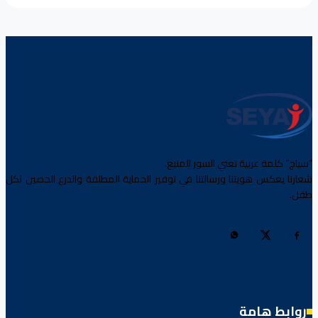
“سياج” كلمة عربية تعني السور المنيع.
شعارنا يعكس هويتنا ورسالتنا في توفير الحماية المطلقة والدرع الحصين لكل
طفل.
روابط هامة