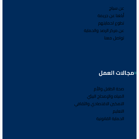
عن سياج
أبلغنا عن جريمة
تطوع لحمايتهم
عن مركز الرصد والحماية
تواصل معنا
مجالات العمل
صحة الطفل والأم
المياه والإصحاح البيئي
التمكين الاقتصادي والثقافي
التعليم
الحماية القانونية