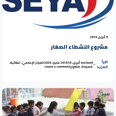
9 أبريل 2016
مشروع النشطاء الصغار
اقرأ
Tags:
Posted in
Posted by
9 أبريل، 2016
motive
18 مايو، 2026
المركز الإعلامي
,
تلقائية
,
on مشروع النشطاء الصغار
المزيد
مسودة
,
مشروع
Leave a comment
تقارير