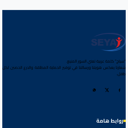
“سياج” كلمة عربية تعني السور المنيع.
شعارنا يعكس هويتنا ورسالتنا في توفير الحماية المطلقة والدرع الحصين لكل
طفل.
روابط هامة