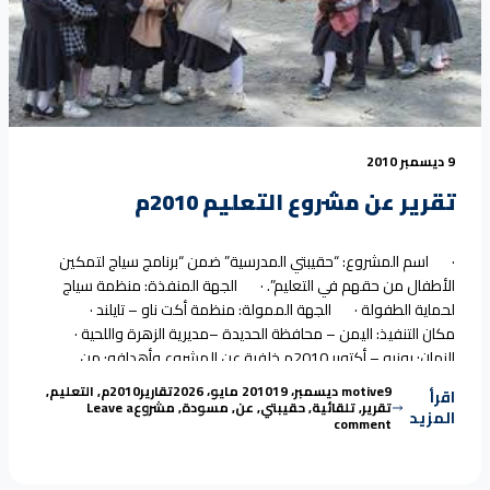
9 ديسمبر 2010
تقرير عن مشروع التعليم 2010م
· اسم المشروع: “حقيبتي المدرسية” ضمن “برنامج سياج لتمكين
الأطفال من حقهم في التعليم”. · الجهة المنفذة: منظمة سياج
لحماية الطفولة · الجهة الممولة: منظمة أكت ناو – تايلند ·
مكان التنفيذ: اليمن – محافظة الحديدة –مديرية الزهرة واللحية ·
الزمان: يونيو – أكتوبر 2010م خلفية عن المشروع وأهدافه: من
“تقرير عن مشروع التعليم
منطلق الحق الأساسي لجميع الأطفال
Continue reading
Tags:
Posted in
Posted by
9 ديسمبر، 2010
motive
19 مايو، 2026
تقارير
2010م
,
التعليم
,
اقرأ
تقرير
,
تلقائية
,
حقيبتي
,
عن
,
مسودة
,
مشروع
Leave a
المزيد
on تقرير عن مشروع التعليم 2010م
comment