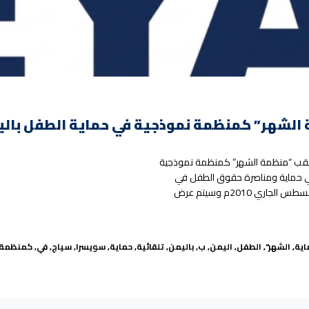
ية الطفولة” لقب “منظمة الشهر” كمنظمة نموذجية
ز في حماية ومناصرة حقوق الطفل في
اليمن. وقد خص معهد حقوق الطفل (IDE) منظمة سياج بهذا اللقب لشهر أغسطس الجاري 2010م وسيتم عرض
اية
,
الشهر"
,
الطفل
,
اليمن
,
ب
,
باليمن
,
تلقائية
,
حماية
,
سويسرا
,
سياج
,
في
,
كمنظمة