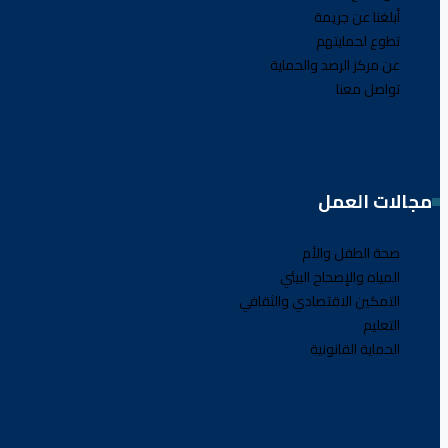
أبلغنا عن جريمة
تطوع لحمايتهم
عن مركز الرصد والحماية
تواصل معنا
مجالات العمل
صحة الطفل والأم
المياه والإصحاح البيئي
التمكين الاقتصادي والثقافي
التعليم
الحماية القانونية