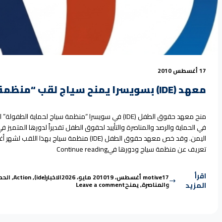
17 أغسطس 2010
معهد (IDE) بسويسرا يمنح سياج لقب “منظمة الشهر” كمنظمة نموذجية في حماية الطفل باليمن
منح معهد حقوق الطفل (IDE) في سويسرا “منظمة سياج لحما
في الحماية والرصد والمناصرة والتأييد لحقوق الطفل تقديراً لدورها المتمي
“معهد (IDE) بسويسرا يمنح سياج لقب “منظمة الشهر” كمنظمة نموذجية في حماية الطفل باليمن”
تعريف عن منظمة سياج ودورها في
Continue reading
اقرأ
Tags:
Posted in
Posted by
17 أغسطس، 2010
motive
19 مايو، 2026
الاخبار
(ide)
,
Action
,
الحم
on معهد (IDE) بسويسرا يمنح سياج لقب “منظمة الشهر” كمنظمة نموذجية في حماية الطفل باليمن
المزيد
والمناصرة
,
يمنح
Leave a comment