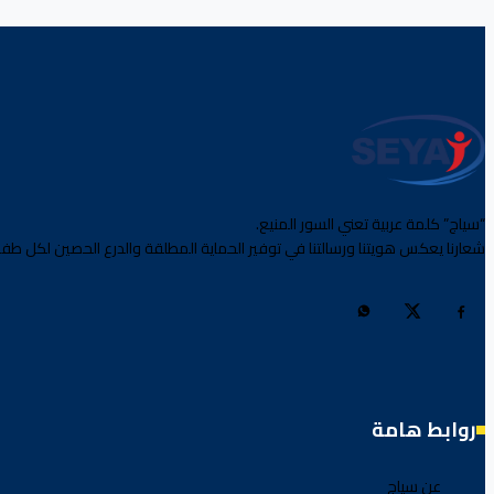
“سياج” كلمة عربية تعني السور المنيع.
شعارنا يعكس هويتنا ورسالتنا في توفير الحماية المطلقة والدرع الحصين لكل طفل
روابط هامة
عن سياج