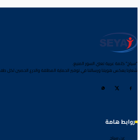
“سياج” كلمة عربية تعني السور المنيع.
شعارنا يعكس هويتنا ورسالتنا في توفير الحماية المطلقة والدرع الحصين لكل طفل
روابط هامة
عن سياج