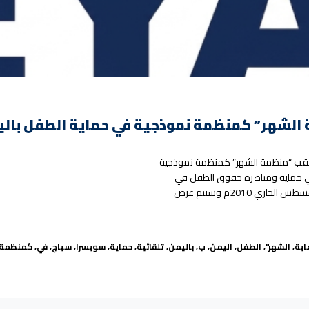
ية الطفولة” لقب “منظمة الشهر” كمنظمة نموذجية
ز في حماية ومناصرة حقوق الطفل في
اليمن. وقد خص معهد حقوق الطفل (IDE) منظمة سياج بهذا اللقب لشهر أغسطس الجاري 2010م وسيتم عرض
اية
,
الشهر"
,
الطفل
,
اليمن
,
ب
,
باليمن
,
تلقائية
,
حماية
,
سويسرا
,
سياج
,
في
,
كمنظمة