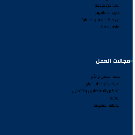
أبلغنا عن جريمة
تطوع لحمايتهم
عن مركز الرصد والحماية
تواصل معنا
مجالات العمل
صحة الطفل والأم
المياه والإصحاح البيئي
التمكين الاقتصادي والثقافي
التعليم
الحماية القانونية