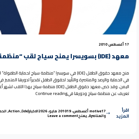
17 أغسطس 2010
معهد (IDE) بسويسرا يمنح سياج لقب “منظمة الشهر” كمنظمة نموذجية في حماية الطفل باليمن
منح معهد حقوق الطفل (IDE) في سويسرا “منظمة سياج لحما
في الحماية والرصد والمناصرة والتأييد لحقوق الطفل تقديراً لدورها المتمي
“معهد (IDE) بسويسرا يمنح سياج لقب “منظمة الشهر” كمنظمة نموذجية في حماية الطفل باليمن”
تعريف عن منظمة سياج ودورها في
Continue reading
اقرأ
Tags:
Posted in
Posted by
17 أغسطس، 2010
motive
19 مايو، 2026
الاخبار
(ide)
,
Action
,
الحم
on معهد (IDE) بسويسرا يمنح سياج لقب “منظمة الشهر” كمنظمة نموذجية في حماية الطفل باليمن
المزيد
والمناصرة
,
يمنح
Leave a comment