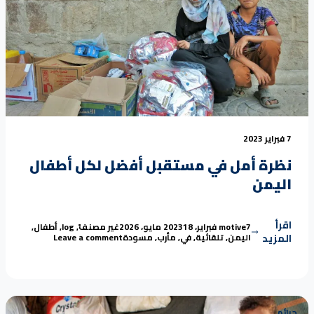
7 فبراير 2023
نظرة أمل في مستقبل أفضل لكل أطفال
اليمن
اقرأ
Tags:
Posted in
Posted by
7 فبراير، 2023
motive
18 مايو، 2026
غير مصنف
,
log
,
أطفال
,
on نظرة أمل في مستقبل أفضل لكل أطفال اليمن
المزيد
اليمن
,
تلقائية
,
في
,
مأرب
,
مسودة
Leave a comment
جرائم