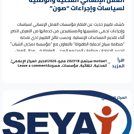
لسياسات وإجراءات “صون”
كشف تقييم حديث عن افتقار مؤسسات العمل الإنساني لسياسات
وإجراءات تحمي منتسبيها والمستفيدين من خدماتها من التعرض للضرر
أثناء تقديم المساعدات الإنسانية. وحسب نتائج التقييم لذي نفذته
“منظمة سياج لحماية الطفولة” بالتعاون مع “مؤسسة تمكين الشباب”
لتحديد (احتياجات منظمات المجتمع المدني العاملة في مجال العمل
الإنساني بمحافظة مأرب لسياسات وإجراءات “صون” في بيئة العمل)
اقرأ
Tags:
Posted in
Posted by
1 سبتمبر، 2023
motive
18 مايو، 2026
الاخبار
,
المركز الإعلامي
,
“تقييم يكشف افتقار غالبية مؤسسات العمل الإنساني 
فإن
Continue reading
on تقييم يكشف افتقار غالبية مؤسسات العمل الإنساني المحلية والوطنية لسياسات وإجراءات “صون”
المزيد
المحلية
,
تلقائية
,
مؤسسات
,
مسودة
Leave a comment
المركز الإعلامي