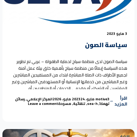
3 مايو 2023
سياسة الصون
سياسة الصون لدى منظمة سياج لحماية الطفولة – عربي تم تطوير
هذه السياسة إيمانًا من منظمة سياج بأهمية خلق بيئة عمل آمنة
لجميع الأطراف ذات الصلة المباشرة ابتداء من المستفيدين المباشرين
وغير المباشرين من خدماتها الإنسانية أو المستهدفين المباشرين وغير
المباشرين، أو الشركاء أو مقدمي الخدمات أو المتطوعين أو
“سياسة الصون
الموظفين وصولاً إلى أعلى هرم المسئولية
Continue reading
اقرأ
Posted in
Posted by
3 مايو، 2023
motive
24 مايو، 2026
المركز الإعلامي
,
رسائل
Tags:
on سياسة الصون
المزيد
تهمك
,
sea-h
,
تلقائية
,
مسودة
Leave a comment
الاخبار