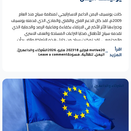
كانت يونسيف اليمن الداعم الاستراتيجي لمنظمة سياج منذ العام
2009م، لقد كان للدعم الفني والتقني والمادي الذي قدمته يونسيف
وخبراءها الأثر الأكبر في الارتقاء بكفاءة وفاعلية الرصد والحماية الذي
تقدمه سياج للأطفال ضحايا النزاعات المسلحة والعنف الاسري
والمجتمعي. لقد تمكنت سياج من خلال هذه الشراكة والتي بدأت
“يونيسف اليمن
بدعم أول تقرير عن أُر النزاعات المسلحة على
Continue reading
اقرأ
Tags:
Posted in
Posted by
20 فبراير، 2023
motive
18 مايو، 2026
الشركاء والداعمين
,
on يونيسف اليمن
المزيد
اليمن
,
تلقائية
,
مسودة
Leave a comment
الشركاء والداعمين