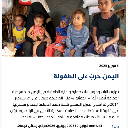
3 فبراير 2023
اليمن..حربٌ على الطفولة
تهاوت آليات ومؤسسات حماية ورعاية الطفولة في اليمن منذ سيطرة
“جماعة أنصار الله” – الحوثيون- على العاصمة صنعاء في 21 سبتمبر
2014م ثم اتساع الصراع المسلح نتيجة تمدد الجماعة لإحكام سيطرتها
على غالبية المحافظات ذات الكثافة السكانية الأعلى في البلاد، وما ترتب
عليه من تشكل حركات مقاومة مسلحة للتمدد الحوثي، ثم تدخل
“اليمن..حربٌ على الطفولة”
التحالف العربي بقيادة
Continue reading
Tags:
Posted in
Posted by
3 فبراير، 2023
motive
12 يونيو، 2026
جرائم
,
رسائل تهمك
,
اقرأ