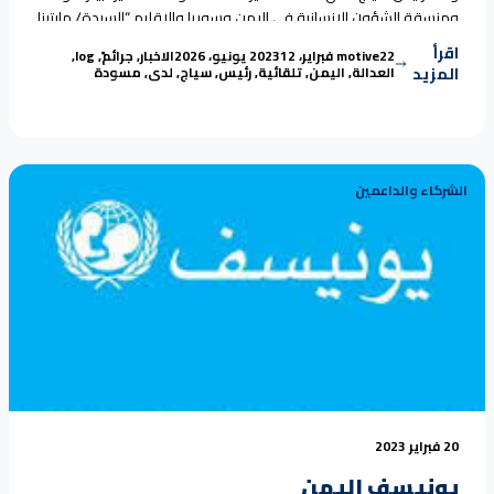
ومنسقة الشؤون الإنسانية في اليمن وسوريا والاقليم “السيدة/ مارتينا
“وقف الحرب وت
فان ديرو دووس” بأن السلام الذي نتطلع إليه
Continue reading
اقرأ
Tags:
Posted in
Posted by
22 فبراير، 2023
motive
12 يونيو، 2026
الاخبار
,
جرائم
,
log
,
المزيد
العدالة
,
اليمن
,
تلقائية
,
رئيس
,
سياج
,
لدى
,
مسودة
الشركاء والداعمين
20 فبراير 2023
يونيسف اليمن