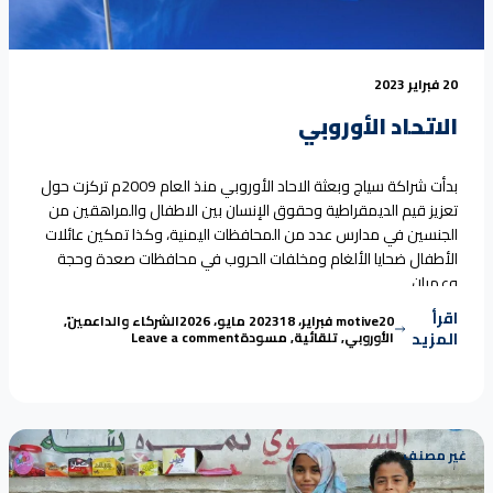
20 فبراير 2023
الاتحاد الأوروبي
بدأت شراكة سياج وبعثة الاحاد الأوروبي منذ العام 2009م تركزت حول
تعزيز قيم الديمقراطية وحقوق الإنسان بين الاطفال والمراهقين من
الجنسين في مدارس عدد من المحافظات اليمنية، وكذا تمكين عائلات
الأطفال ضحايا الألغام ومخلفات الحروب في محافظات صعدة وحجة
وعمران.
اقرأ
Tags:
Posted in
Posted by
20 فبراير، 2023
motive
18 مايو، 2026
الشركاء والداعمين
,
on الاتحاد الأوروبي
المزيد
الأوروبي
,
تلقائية
,
مسودة
Leave a comment
غير مصنف