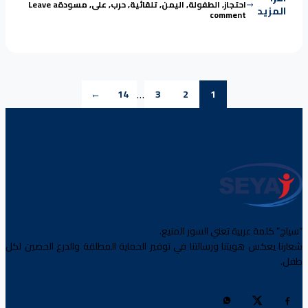
احتجاز
,
الطفولة
,
اليمن
,
تلقائية
,
حرب
,
على
,
مسودة
Leave a
المزيد
on اليمن..حربٌ على الطفولة
comment
…
←
14
3
2
1
“سياج” كلمة عربية تعني السور المنيع.
شعارنا يعكس هويتنا ورسالتنا في توفير الحماية المطلقة والدرع الحصين لكل
طفل.