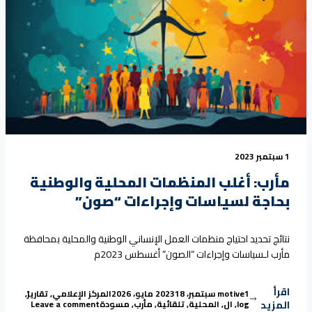
1 سبتمبر 2023
مأرب: أغلب المنظمات المحلية والوطنية
بحاجة لسياسات وإجراءات “صون”
نتائج تحديد احتياج منظمات العمل الإنساني الوطنية والمحلية بمحافظة
مأرب لـسياسات وإجراءات “الصون” أغسطس 2023م
اقرأ
Tags:
Posted in
Posted by
1 سبتمبر، 2023
motive
18 مايو، 2026
المركز الإعلامي
,
تقارير
,
on مأرب: أغلب المنظمات المحلية والوطنية بحاجة لسياسات وإجراءات “صون”
المزيد
log
,
ال
,
المحلية
,
تلقائية
,
مأرب
,
مسودة
Leave a comment