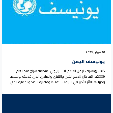
20 فبراير 2023
يونيسف اليمن
كانت يونسيف اليمن الداعم الاستراتيجي لمنظمة سياج منذ العام
2009م، لقد كان للدعم الفني والتقني والمادي الذي قدمته يونسيف
وخبراءها الأثر الأكبر في الارتقاء بكفاءة وفاعلية الرصد والحماية الذي
تقدمه سياج للأطفال ضحايا النزاعات المسلحة والعنف الاسري
والمجتمعي. لقد تمكنت سياج من خلال هذه الشراكة والتي بدأت
بدعم أول تقرير عن أُر النزاعات المسلحة على<a
ef="https://seyaj.org/%d9%8a%d9%88%d9%86%d9%8a%d8%b3%d9%81-
%d8%a7%d9%84%d9%8a%d9%85%d9%86/">Continue reading