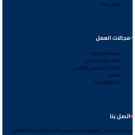
تواصل معنا
مجالات العمل
صحة الطفل والأم
المياه والإصحاح البيئي
التمكين الاقتصادي والثقافي
التعليم
الحماية القانونية
اتصل بنا
نحن هنا للإجابة على استفساراتك واستقبال بلاغاتك لضمان حماية الأطفال.