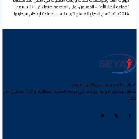
تهاوت آليات ومؤسسات حماية ورعاية الطفولة في اليمن منذ سيطرة
“جماعة أنصار الله” – الحوثيون- على العاصمة صنعاء في 21 سبتمبر
2014م ثم اتساع الصراع المسلح نتيجة تمدد الجماعة لإحكام سيطرتها
على غالبية المحافظات ذات الكثافة السكانية الأعلى في البلاد، وما ترتب
عليه من تشكل حركات مقاومة مسلحة للتمدد الحوثي، ثم تدخل
التحالف العربي بقيادة<a
href="https://seyaj.org/%d8%ad%d8%b1%d8%a8-
%d8%a7%d9%84%d9%8a%d9%85%d9%86-
8%d8%a7%d9%84%d8%b7%d9%81%d9%88%d9%84%d8%a9/">Continue
reading <span class="sr-only">"اليمن..حربٌ على الطفولة"</span>
</a>
“سياج” كلمة عربية تعني السور المنيع.
شعارنا يعكس هويتنا ورسالتنا في توفير الحماية المطلقة والدرع الحصين لكل
طفل.