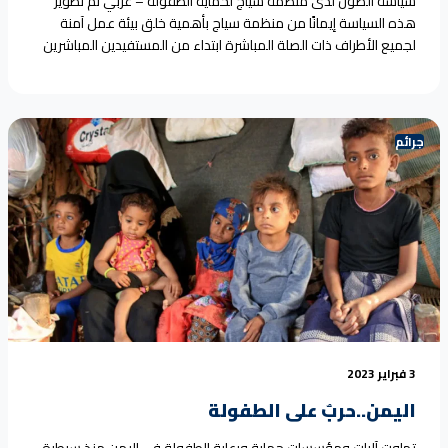
سياسة الصون لدى منظمة سياج لحماية الطفولة – عربي تم تطوير
هذه السياسة إيمانًا من منظمة سياج بأهمية خلق بيئة عمل آمنة
لجميع الأطراف ذات الصلة المباشرة ابتداء من المستفيدين المباشرين
وغير المباشرين من خدماتها الإنسانية أو المستهدفين المباشرين وغير
المباشرين، أو الشركاء أو مقدمي الخدمات أو المتطوعين أو
الموظفين وصولاً إلى أعلى هرم المسئولية<a
href="https://seyaj.org/%d8%aa%d8%b9%d8%b1%d9%8a%d9%81-
جرائم
%d8%a7%d9%84%d8%b5%d9%88%d9%86-%d9%88-sea-
h/">Continue reading <span class="sr-only">"سياسة الصون"
</span></a>
3 فبراير 2023
اليمن..حربٌ على الطفولة