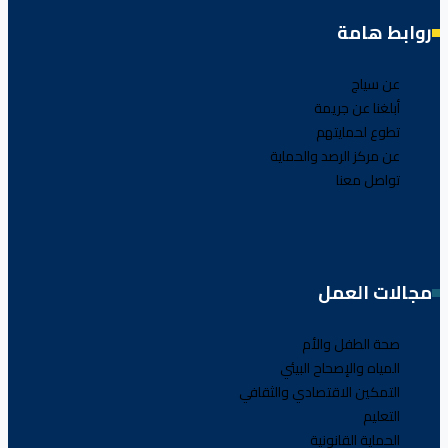
روابط هامة
عن سياج
أبلغنا عن جريمة
تطوع لحمايتهم
عن مركز الرصد والحماية
تواصل معنا
مجالات العمل
صحة الطفل والأم
المياه والإصحاح البيئي
التمكين الاقتصادي والثقافي
التعليم
الحماية القانونية