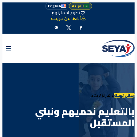
العربية
English
تطوع لحمايتهم
أبلغنا عن جريمة
2 فبراير 2023
رسائل تهمك
بالتعليم نحميهم ونبني
المستقبل