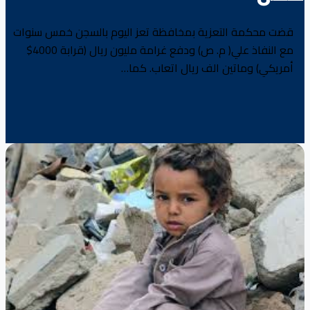
قضت محكمة التعزية بمخافظة تعز اليوم بالسجن خمس سنوات
مع النفاذ علي( م. ص) ودفع غرامة مليون ريال (قرابة 4000$
أمريكي) وماتين الف ريال اتعاب. كما…