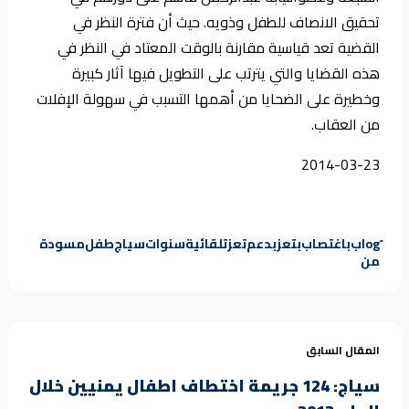
تحقيق الانصاف للطفل وذويه. حيث أن فترة النظر في
القضية تعد قياسية مقارنة بالوقت المعتاد في النظر في
هذه القضايا والتي يترتب على التطويل فيها آثار كبيرة
وخطيرة على الضحايا من أهمها التسبب في سهولة الإفلات
من العقاب.
2014-03-23
log
ب
باغتصاب
بتعز
بدعم
تعز
تلقائية
سنوات
سياج
طفل
مسودة
من
المقال السابق
سياج: 124 جريمة اختطاف اطفال يمنيين خلال