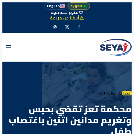
العربية
English
تطوع لحمايتهم
أبلغنا عن جريمة
23 أبريل 2014
الاخبار
محكمة تعز تقضي بحبس
وتغريم مدانين اثنين باغتصاب
طفل