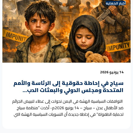
Militia leaders have<a href="https://seyaj.org/seyaj-in-a-
أخبار الحمايه
human-rights-briefing-to-the-presidency-the-united-nations-
the-security-council-and-diplomatic-missions/">Continue
reading <span class="sr-only">"SEYAJ, in a human rights briefing
to the Presidency, the United Nations, the Security Council, and
diplomatic missions:"</span></a>
14 يونيو 2026
سياج في إحاطة حقوقية إلى الرئاسة والأمم
المتحدة ومجلس الدولي والبعثات الدب...
التوافقات السياسية الهشة في اليمن تحولت إلى غطاء لتبييض الجرائم
ضد الأطفال عدن – سياج – 14 يونيو 2026م- أكدت “منظمة سياج
لحماية الطفولة” في إحاطة جديدة أن التسويات السياسية الهشة التي
استمرت لأكثر من عقد في اليمن أصبحت أداة لتبييض الجرائم
والانتهاكات الجسيمة ضد الأطفال، حيث استغل قادة الميليشيات هذه