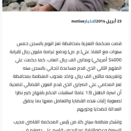
23 أبريل 2014
الاخبار
motive
قضت محكمة التعزية بمخافظة تعز اليوم بالسجن خمس
سنوات مع النفاذ علي( م. ص) ودفع غرامة مليون ريال (قرابة
4000$ أمريكي) وماتين الف ريال اتعاب. كما حكمت علي
المتهم الثاني الذي قدم مساعدة للجاني بالسجن سنه
وتغريمه مائتين الف ريال. واكد مندوب المنظمة بمحافظة
تعز المحامي علي الصراري الذي قدم العون القضائي للضحية
أن اسرة الطفل (13 عاما) استقبلت الحكم بابتهاج كبير نظرا
لصعوبة إثبات هذه القضايا والتعامل معها بما يحقق
العدالة للضحايا وذويهم.
وتشكر منظمة سياج كلا من رئيس المحكمة القاضي مجيب
السبعة وعضوالنيابة عبدالرحمن قاسم على دورهم في