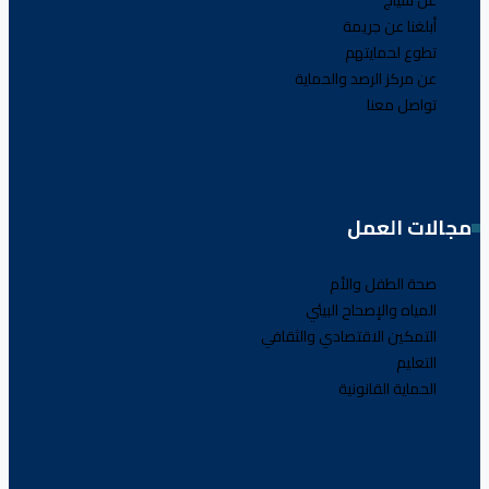
عن سياج
أبلغنا عن جريمة
تطوع لحمايتهم
عن مركز الرصد والحماية
تواصل معنا
مجالات العمل
صحة الطفل والأم
المياه والإصحاح البيئي
التمكين الاقتصادي والثقافي
التعليم
الحماية القانونية