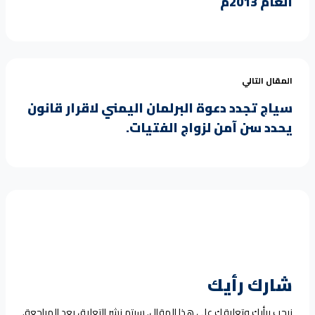
العام 2013م
المقال التالي
سياج تجدد دعوة البرلمان اليمني لاقرار قانون
يحدد سن آمن لزواج الفتيات.
شارك رأيك
نرحب برأيك وتعليقك على هذا المقال. سيتم نشر التعليق بعد المراجعة.