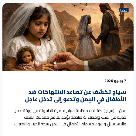
الترتيبات للحصول على شرعية<a
href="https://seyaj.org/%d8%b3%d9%8a%d8%a7%d8%ac-
الاخبار
%d9%81%d9%8a-%d8%a5%d8%ad%d8%a7%d8%b7%d8%a9-
%d8%ad%d9%82%d9%88%d9%82%d9%8a%d8%a9-
%d8%a5%d9%84%d9%89-
%d8%a7%d9%84%d8%b1%d8%a6%d8%a7%d8%b3%d8%a9-
%d9%88%d8%a7%d9%84%d8%a3%d9%85/">Continue reading
<span class="sr-only">"سياج في إحاطة حقوقية إلى الرئاسة
والأمم المتحدة ومجلس الدولي والبعثات الدبلوماسية:"</span></a>
7 يونيو 2026
سياج تكشف عن تصاعد الانتهاكات ضد
الأطفال في اليمن وتدعو إلى تدخل عاجل
عدن – (سياج): كشفت منظمة سياج لحماية الطفولة في ورقة عمل
حديثة عن نسب وإحصاءات صادمة تؤكد تفاقم معدلات العنف
والاستغلال وسوء معاملة الأطفال في اليمن نتيجة الحرب والتغيرات
المناخية والانهيار الشامل لمنظومة الحماية. وأوضحت التقديرات أن زواج