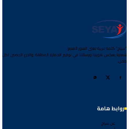
“سياج” كلمة عربية تعني السور المنيع.
شعارنا يعكس هويتنا ورسالتنا في توفير الحماية المطلقة والدرع الحصين لكل
طفل.
روابط هامة
عن سياج