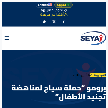
العربية
English
تطوع لحمايتهم
أبلغنا عن جريمة
6 أبريل 2016
الفيديوهات
برومو “حملة سياج لمناهضة
تجنيد الأطفال”