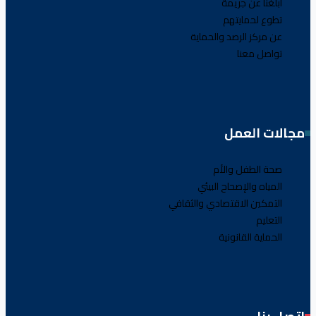
أبلغنا عن جريمة
تطوع لحمايتهم
عن مركز الرصد والحماية
تواصل معنا
مجالات العمل
صحة الطفل والأم
المياه والإصحاح البيئي
التمكين الاقتصادي والثقافي
التعليم
الحماية القانونية