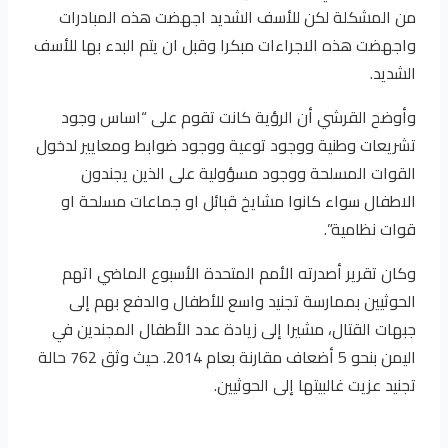
من المشكلة لكن للأسف الشديد اجهضت هذه المبادرات
واجهضت هذه الاجراءات مبكرا وقبل ان يتم البدء بها للأسف
الشديد.
وأوضح القرشي أن الرؤية كانت تقوم على “اساس وجود
تشريعات وطنية ووجود توعية ووجود ضوابط ومعايير لدخول
القوات المسلحة ووجود مسؤولية على الذين يجندون
الاطفال سواء كانوا مشايخ قبائل او جماعات مسلحة او
قوات نظامية”.
وكان تقرير أصدرته الأمم المتحدة الأسبوع الماضي اتهم
الحوثيين بممارسة تجنيد واسع للأطفال والدفع بهم إلى
جبهات القتال، مشيرا إلى زيادة عدد الأطفال المجندين في
اليمن بنحو 5 أضعاف مقارنة بعام 2014. حيث وثق 762 حالة
تجنيد عزيت غالبيتها إلى الحوثيين.