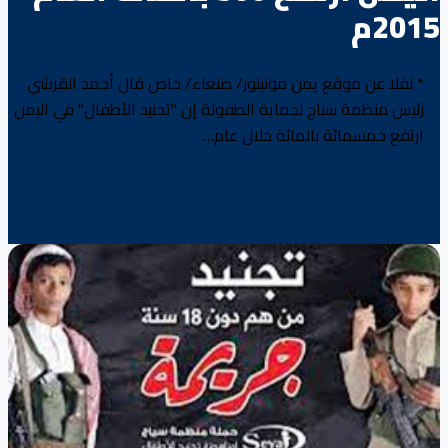
2015م
* نقلا عن موقع يمن مونيتور/ صنعاء/ خاص قال أحمد القرشي
رئيس منظمة سياج لحماية الطفولة إن "تجنيد الأطفال" في اليمن
ارتفع خمسمائة بالمائة خلال عام…