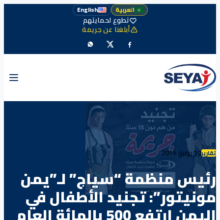
العربية
English
تطوع لحمايتهم
أبلغنا عن جريمة
10 يونيو 2016
تقارير
رئيس منظمة “سياج” لـ”يمن
مونيتور”: تجنيد الأطفال في
اليمن ارتفع 500 بالمائة العام