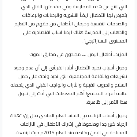
التي تنتج عن هذه الممارسة وفي مقدمتها القتل الذي
يتعرض لها الأطفال ايضاً التشويه والإصابات والإعاقات
والصدمات النفسية وحرمان الأطفال من حقهم من التعليم
والذهاب إلى المدرسة هناك ايضا اساب اقتصاديه على
المستوى الاستراتيجي”.
المزيد..
أطفال اليمن …. مجندون في محارق الموت
وحول أسباب تجنيد الأطفال أشار القرشي إلى أن عدم وجود
تشريعات والثقافة المجتمعية التي تحبذ وتحث على حمل
السلاح والحروب القبلية والثارات والواجب القبلي الذي يتحمله
غالبية أفراد المجتمع؛ أهم المعضلات التي أدت إلى تحول
هذا الأمر إلى ظاهرة.
وحول أسباب الزيادة في التجنيد العام الماضي قال إن: “هناك
ازدياد كبير جدا وملحوظ في إشراك الأطفال في النزاعات
المسلحة في اليمن وخاصة منذ العام 2015م حيث ارتفعت