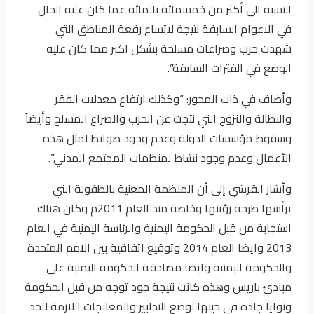
النسبة الى أكثر من خمسمائة بالمائة عما كان عليه الحال
في الاعوام السابقة نتيجة لاتساع رقعة المناطق التي
شهدت حرب وصراعات مسلحة بشكل اكبر مما كان عليه
الوضع في الفترات السابقة”.
وأضاف في ذات المحور: “وكذلك ارتفاع معدلات الفقر
والبطالة والنزوح التي نتجت عن الحرب والصراع المسلح وأيضاً
وسقوط مؤسسات الدولة وعدم وجود ضوابط لمثل هذه
الأعمال وعدم وجود نشاط لمنظمات المجتمع المدني”.
وأشار القرشي إلى أن المنظمة المعنية بالطفولة التي
يرأسها طرحة رؤيتها وخاصة منذ العام 2011م وكان هناك
استجابة من قبل الحكومة اليمنية والرئاسة اليمنية في العام
2013 وايضا العام 2014 وتوقيع اتفاقية بين الامم المتحدة
والحكومة اليمنية وايضا مصادقة الحكومة اليمنية على
مبادئ باريس وهذه كانت نتيجة جود توجه من قبل الحكومة
ونوايا جادة في حينها لوضع التدابير والمعالجات اللازمة للحد