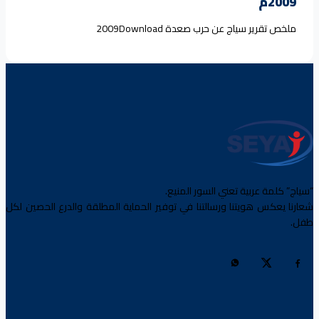
2009م
ملخص تقرير سياج عن حرب صعدة 2009Download
“سياج” كلمة عربية تعني السور المنيع.
شعارنا يعكس هويتنا ورسالتنا في توفير الحماية المطلقة والدرع الحصين لكل
طفل.