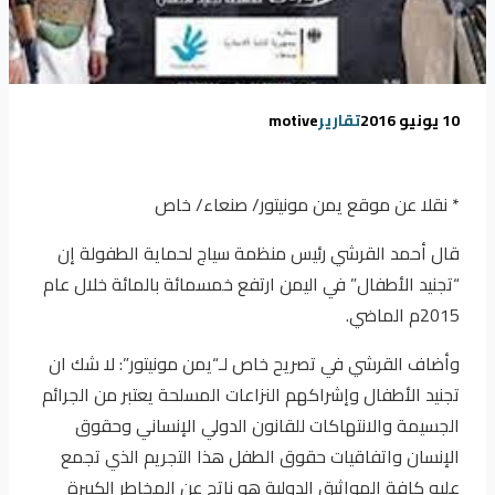
10 يونيو 2016
تقارير
motive
* نقلا عن موقع يمن مونيتور/ صنعاء/ خاص
قال أحمد القرشي رئيس منظمة سياج لحماية الطفولة إن
“تجنيد الأطفال” في اليمن ارتفع خمسمائة بالمائة خلال عام
2015م الماضي.
وأضاف القرشي في تصريح خاص لـ
“يمن مونيتور”
: لا شك ان
تجنيد الأطفال وإشراكهم النزاعات المسلحة يعتبر من الجرائم
الجسيمة والانتهاكات للقانون الدولي الإنساني وحقوق
الإنسان واتفاقيات حقوق الطفل هذا التجريم الذي تجمع
عليه كافة المواثيق الدولية هو ناتج عن المخاطر الكبيرة