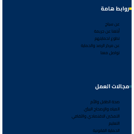
روابط هامة
عن سياج
أبلغنا عن جريمة
تطوع لحمايتهم
عن مركز الرصد والحماية
تواصل معنا
مجالات العمل
صحة الطفل والأم
المياه والإصحاح البيئي
التمكين الاقتصادي والثقافي
التعليم
الحماية القانونية