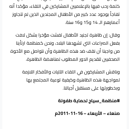
كلمة رحب فيها بالإعلاميين المشاركين في اللقاء، مؤكدا أنه
تفاجأ بوجود عدد كبير من الأطفال المجندين الذين لم تتجاوز
أعمارهم الـ 14 و15 و16 سنة.
وقال: إن ظاهرة تجنيد الأطفال تفشت مؤخرا بشكل لافت
بفعل الصراعات التي تشهدها البلاد، ونحن كمنظمة ارتأينا
من واجبنا أن نقف ضد هذه الظاهرة وأن نتواصل مع الأخوة
الصحفيين لتقديم الدور المطلوب لمناهضة الظاهرة.
وناقش المشاركون في اللقاء الآليات والأفكار اللازمة
لمواجهة هذه الظاهرة وكيفية توعية المجتمع بها
وبخطورتها على مستقبل أجيالنا.
#منظمة_سياج لحماية طفولة
صنعاء – الأربعاء – 16-11-2011م