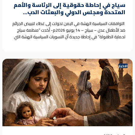
سياج في إحاطة حقوقية إلى الرئاسة والأمم
المتحدة ومجلس الدولي والبعثات الدب...
التوافقات السياسية الهشة في اليمن تحولت إلى غطاء لتبييض الجرائم
ضد الأطفال عدن – سياج – 14 يونيو 2026م- أكدت “منظمة سياج
لحماية الطفولة” في إحاطة جديدة أن التسويات السياسية الهشة التي
استمرت لأكثر من عقد في اليمن أصبحت أداة لتبييض الجرائم
والانتهاكات الجسيمة ضد الأطفال، حيث استغل قادة الميليشيات هذه
الترتيبات للحصول على شرعية<a
href="https://seyaj.org/%d8%b3%d9%8a%d8%a7%d8%ac-
الاخبار
%d9%81%d9%8a-%d8%a5%d8%ad%d8%a7%d8%b7%d8%a9-
%d8%ad%d9%82%d9%88%d9%82%d9%8a%d8%a9-
%d8%a5%d9%84%d9%89-
%d8%a7%d9%84%d8%b1%d8%a6%d8%a7%d8%b3%d8%a9-
%d9%88%d8%a7%d9%84%d8%a3%d9%85/">Continue reading
<span class="sr-only">"سياج في إحاطة حقوقية إلى الرئاسة
والأمم المتحدة ومجلس الدولي والبعثات الدبلوماسية:"</span></a>