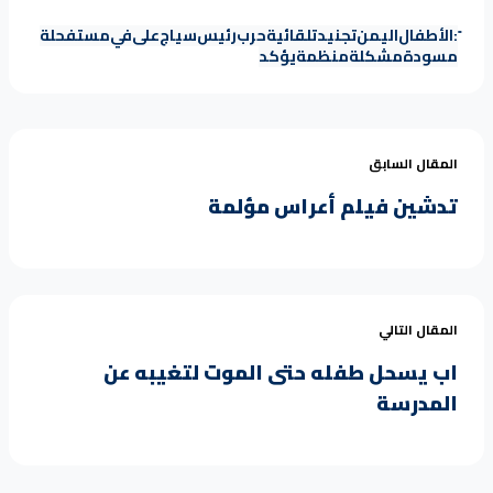
:
الأطفال
اليمن
تجنيد
تلقائية
حرب
رئيس
سياج
على
في
مستفحلة
مسودة
مشكلة
منظمة
يؤكد
المقال السابق
تدشين فيلم أعراس مؤلمة
المقال التالي
اب يسحل طفله حتى الموت لتغيبه عن
المدرسة