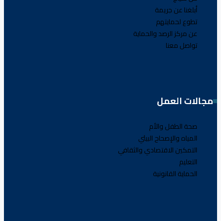
أبلغنا عن جريمة
تطوع لحمايتهم
عن مركز الرصد والحماية
تواصل معنا
مجالات العمل
صحة الطفل والأم
المياه والإصحاح البيئي
التمكين الاقتصادي والثقافي
التعليم
الحماية القانونية