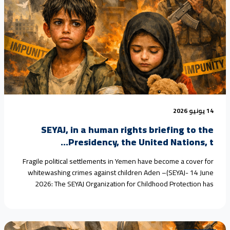
14 يونيو 2026
SEYAJ, in a human rights briefing to the
Presidency, the United Nations, t...
Fragile political settlements in Yemen have become a cover for
whitewashing crimes against children Aden –(SEYAJ- 14 June
2026: The SEYAJ Organization for Childhood Protection has
warned in a new briefing that Yemen’s fragile political
settlements, persisting for more than a decade, have turned into
instruments for whitewashing grave violations against children.
Militia leaders have<a href="https://seyaj.org/seyaj-in-a-