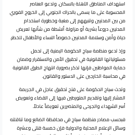
استهداف المناطق الآهلة بالسكان. وتدعو العناصر
المحسوبة على ما يسمى بالحراك الجنوبي إلى الخروج الفوري
من بين المدنيين وتنبههم إلى مغبة وخطورة استخدام
المدنيين دروعاً بشرية أو مزاولة أنشطة من شأنها تعريض
حياة وأمن وسلامة المدنيين خصوصاً النساء والأطفال للخطر.
وإذ تدعو منظمة سياج الحكومة اليمنية إلى تحمل
مسئولياتها القانونية في تحقيق الأمن والاستقرار وضمان
حماية المواطنين فإنها تذكر بضرورة انتهاج الطرق القانونية
في محاسبة الخارجين على الدستور والقانون.
وتحث سياج الحكومة على فتح تحقيق عاجل في الجريمة
المشار إليها وتقديم المتورطين فيها إلى القضاء وتعويض
أسر الشهداء والجرحى والمتضررين تعويضاً عادلاً.
فبحسب مصادر منظمة سياج في محافظة الضالع وما تناقلته
وسائل الإعلام المحلية والدولية فإن خمسة قتلى وعشرة