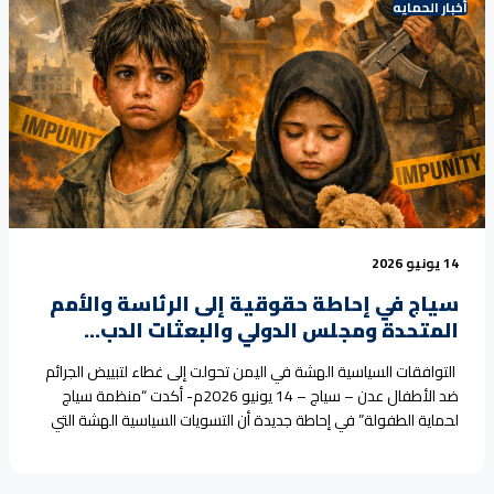
أخبار الحمايه
human-rights-briefing-to-the-presidency-the-united-nations-
the-security-council-and-diplomatic-missions/">Continue
reading <span class="sr-only">"SEYAJ, in a human rights briefing
to the Presidency, the United Nations, the Security Council, and
diplomatic missions:"</span></a>
14 يونيو 2026
سياج في إحاطة حقوقية إلى الرئاسة والأمم
المتحدة ومجلس الدولي والبعثات الدب...
التوافقات السياسية الهشة في اليمن تحولت إلى غطاء لتبييض الجرائم
ضد الأطفال عدن – سياج – 14 يونيو 2026م- أكدت “منظمة سياج
لحماية الطفولة” في إحاطة جديدة أن التسويات السياسية الهشة التي
استمرت لأكثر من عقد في اليمن أصبحت أداة لتبييض الجرائم
والانتهاكات الجسيمة ضد الأطفال، حيث استغل قادة الميليشيات هذه
الترتيبات للحصول على شرعية<a