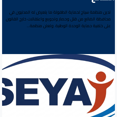
تدين منظمة سياج لحماية الطفولة ما يتعرض له المدنيون في
محافظة الضالع من قتل وحصار وتجويع واعتقالات خارج القانون
على خلفية حماية الوحدة الوطنية. وتعلن منظمة…