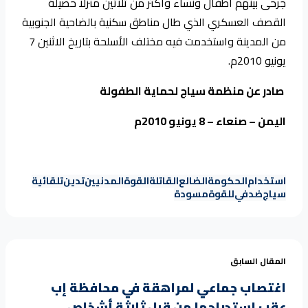
جرحى بينهم أطفال ونساء وأكثر من ثلاثين منزلا حصيلة
القصف العسكري الذي طال مناطق سكنية بالضاحية الجنوبية
من المدينة واستخدمت فيه مختلف الأسلحة بتاريخ الاثنين 7
يونيو 2010م.
صادر عن منظمة سياج لحماية الطفولة
اليمن – صنعاء – 8 يونيو 2010م
استخدام
الحكومة
الضالع
القاتلة
القوة
المدنيين
تدين
تلقائية
سياج
ضد
في
للقوة
مسودة
المقال السابق
اغتصاب جماعي لمراهقة في محافظة إب
عقب استدراجها من قبل ثلاثة أشخاص