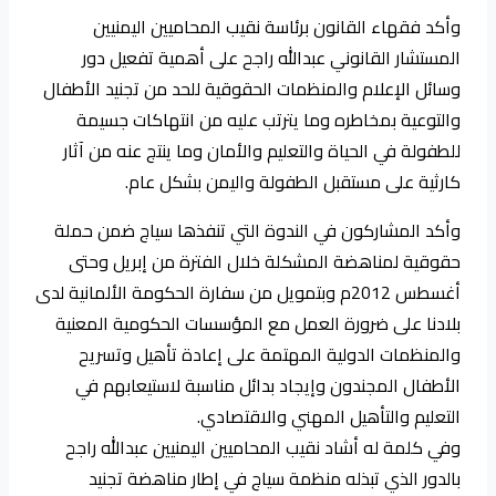
وأكد فقهاء القانون برئاسة نقيب المحاميين اليمنيين
المستشار القانوني عبدالله راجح على أهمية تفعيل دور
وسائل الإعلام والمنظمات الحقوقية للحد من تجنيد الأطفال
والتوعية بمخاطره وما يترتب عليه من انتهاكات جسيمة
للطفولة في الحياة والتعليم والأمان وما ينتج عنه من آثار
كارثية على مستقبل الطفولة واليمن بشكل عام.
وأكد المشاركون في الندوة التي تنفذها سياج ضمن حملة
حقوقية لمناهضة المشكلة خلال الفترة من إبريل وحتى
أغسطس 2012م وبتمويل من سفارة الحكومة الألمانية لدى
بلادنا على ضرورة العمل مع المؤسسات الحكومية المعنية
والمنظمات الدولية المهتمة على إعادة تأهيل وتسريح
الأطفال المجندون وإيجاد بدائل مناسبة لاستيعابهم في
التعليم والتأهيل المهني والاقتصادي.
وفي كلمة له أشاد نقيب المحاميين اليمنيين عبدالله راجح
بالدور الذي تبذله منظمة سياج في إطار مناهضة تجنيد