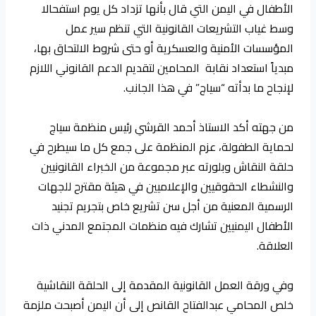
الأطفال في اليمن التي قال بأنها تزداد كل يوم استفحالا
وسط غياب التشريعات القانونية التي تنظم سير عمل
المؤسسات الأمنية والعسكرية أو حتى شروط الالتحاق بها،
مبدياً استعداد نقابة المحامين لتقديم الدعم القانوني اللازم
لإنجاح ما بدأته “سياج” في هذا الجانب.
من جهته أكد الاستاذ أحمد القرشي رئيس منظمة سياج
لحماية الطفولة، عزم المنظمة على جمع كل ما سيطرح في
حلقة النقاش وبلورته عبر مجموعة من الخبراء القانونيين
والنشطاء الحقوقيين والإعلاميين في هيئة مقترح للجهات
الرسمية المعنية من أجل سن تشريع خاص بتجريم تجنيد
الأطفال اليمنيين تشارك فيه منظمات المجتمع المدني ذات
العلاقة.
وفي ورقة العمل القانونية المقدمة إلى الحلقة النقاشية
خلص المحامي عبدالفتاح القانص إلى أن اليمن أصبحت ملزمة