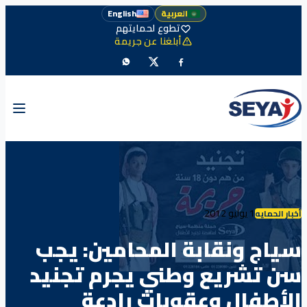
العربية
English
تطوع لحمايتهم
أبلغنا عن جريمة
1 يوليو 2012
أخبار الحمايه
سياج ونقابة المحامين: يجب
سن تشريع وطني يجرم تجنيد
الأطفال وعقوبات رادعة