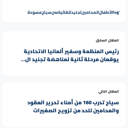
log
الأطفال
المحامين
تجنيد
تلقائية
سن
سياج
مسودة
المقال السابق
رئيس المنظمة وسفير ألمانيا الاتحادية
يوقعان مرحلة ثانية لمناهضة تجنيد ال...
المقال التالي
سياج تدرب 160 من أمناء تحرير العقود
والمحامين للحد من تزويج الصغيرات