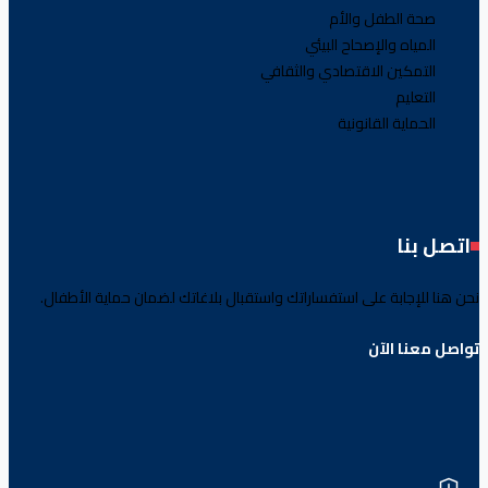
صحة الطفل والأم
المياه والإصحاح البيئي
التمكين الاقتصادي والثقافي
التعليم
الحماية القانونية
اتصل بنا
نحن هنا للإجابة على استفساراتك واستقبال بلاغاتك لضمان حماية الأطفال.
تواصل معنا الآن