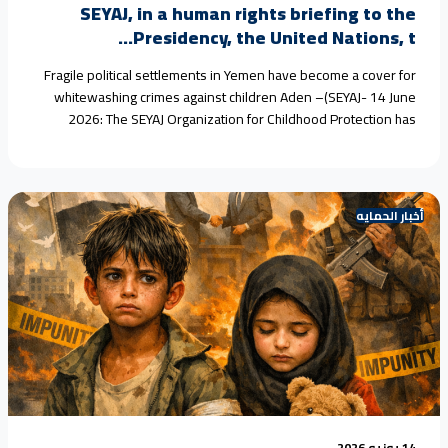
SEYAJ, in a human rights briefing to the
Presidency, the United Nations, t...
Fragile political settlements in Yemen have become a cover for
whitewashing crimes against children Aden –(SEYAJ- 14 June
2026: The SEYAJ Organization for Childhood Protection has
warned in a new briefing that Yemen’s fragile political
settlements, persisting for more than a decade, have turned into
instruments for whitewashing grave violations against children.
Militia leaders have<a href="https://seyaj.org/seyaj-in-a-
أخبار الحمايه
human-rights-briefing-to-the-presidency-the-united-nations-
the-security-council-and-diplomatic-missions/">Continue
reading <span class="sr-only">"SEYAJ, in a human rights briefing
to the Presidency, the United Nations, the Security Council, and
diplomatic missions:"</span></a>
14 يونيو 2026