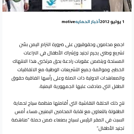
1 يوليو 2012
أخبار الحمايه
motive
اجمع محامون وحقوقيون على ضرورة التزام اليمن بسّن
تشريع وطني يجرم تجنيد وإشراك الأطفال في النزاعات
المسلحة ويتضمن عقوبات رادعة بحق مرتكبي هذا الانتهاك
الخطير، وموائمة جميع التشريعات الوطنية مع الاتفاقيات
والمعاهدات الدولية ذات الصلة وعلى رأسها اتفاقية حقوق
الطفل التي صادقت عليها الجمهورية اليمنية.
نتج ذلك الحلقة النقاشية التي أقامتها منظمة سياج لحماية
الطفولة بالتعاون مع نقابة المحامين اليمنيين مساء أمس
السبت في المقر الرئيس لسياج بصنعاء ضمن حملة “مناهضة
تجنيد الأطفال”