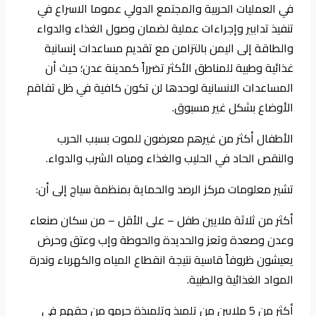
في العمليات الحربية والمجتمع الدولي عموما الاسراع في
تنفيذ تدابير وإجراءات عملية لضمان وصول الغذاء والدواء
والطاقة إلى اليمن بالتزامن مع تقديم مساعدات إنسانية
غذائية وطبية للمناطق الأكثر تضرراً كمدينة عدن؛ حيث أن
المساعدات الانسانية لوحدها لن تكون كافية في ظل تفاقم
الأوضاع بشكل غير مسبوق.
الأطفال أكثر من غيرهم معرضون للموت بسبب الحرب
والنقص الحاد في الحليب والغذاء ومياه الشرب والدواء.
تشير معلومات مركز الرصد والحماية بمنظمة سياج إلى أن:
أكثر من ثلاثة ملايين طفل – على الأقل – من سكان صنعاء
وعدن وصعدة وتعز والحديدة والحوطة وإب وعتق وحرض
يعيشون ظروفاً قاسية نتيجة انقطاع المياه والكهرباء وندرة
المواد الغذائية والطبية.
أكثر من 5 ملايين من تلميذ وتلميذة حرمو من حقهم في