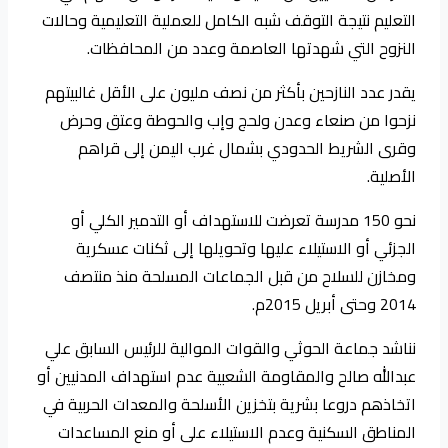
التعليم نتيجة التوقف شبه الكامل للعملية التعليمية وحالات
النزوح التي شهدتها العاصمة وعدد من المحافظات.
يقدر عدد النازحين بأكثر من نصف مليون على الأقل غالبيتهم
نزحوا من صنعاء وعدن ولحج وإب والحوطة وعتق وحرض
وقرى الشريط الحدودي بشمال غرب اليمن إلى قراهم
الأصلية.
نحو 150 مدرسة تعرضت للاستهداف أو التدمير الكلي أو
الجزئي أو الاستيلاء عليها وتحويلها إلى ثكنات عسكرية
ومخازن للسلاح من قبل الجماعات المسلحة منذ منتصف
2014 وحتى أبريل 2015م.
نناشد جماعة الحوثي والقوات الموالية للرئيس السابق علي
عبدالله صالح والمقاومة الشعبية عدم استهداف المدنيين أو
اتخاذهم دروعا بشرية بتخزين الأسلحة والمعدات الحربية في
المناطق السكنية وعدم الاستيلاء على أو منع المساعدات