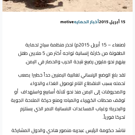
15 أبريل 2015
أخبار الحمايه
motive
(صنعاء – 15 أبريل 2015م) تحذر منظمة سياج لحماية
الطفولة من كارثة إنسانية تواجه أكثر من 5 ملايين طفل
بينهم نحو مليون رضيع نتيجة الحرب والحصار في اليمن.
لقد بلغ الوضع الإنساني لغالبية اليمنيين حداً خطيرا يصعب
تحمله بسبب الانقطاع التام لوصول الغذاء والدواء
والمحروقات إلى اليمن منذ نحو ثلاثة أسابيع واستهداف أو
توقف محطات الكهرباء والمياه؛ ومنع حركة الملاحة الجوية
والبحرية؛ وغياب المساعدات الانسانية الامر الذي يستلزم
تحركا فورياً.
نناشد حكومة الرئيس عبدربه منصور هادي والدول المشاركة