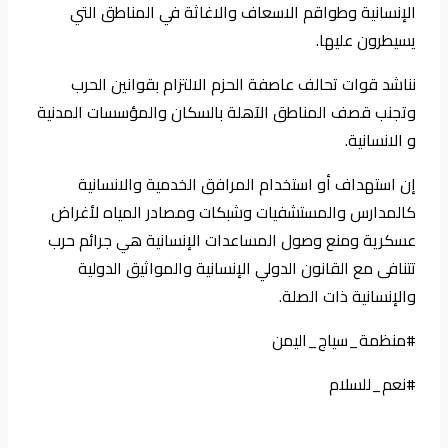
الإنسانية وطواقم الاسعاف والاغاثة في المناطق التي
يسيطرون عليها.
نناشد قوات تحالف عاصفة الحزم الالتزام بقوانين الحرب
وتجنب قصف المناطق الآهلة بالسكان والمؤسسات المدنية
و الانسانية.
إن استهداف أو استخدام المرافق الخدمية والانسانية
كالمدارس والمستشفيات وشبكات ومصادر المياه لأغراض
عسكرية ومنع وصول المساعدات الإنسانية هي جرائم حرب
تتنافى مع القانون الدولي الإنسانية والمواثيق الدولية
والإنسانية ذات الصلة.
#منظمة_سياج_اليمن
#نعم_للسلام