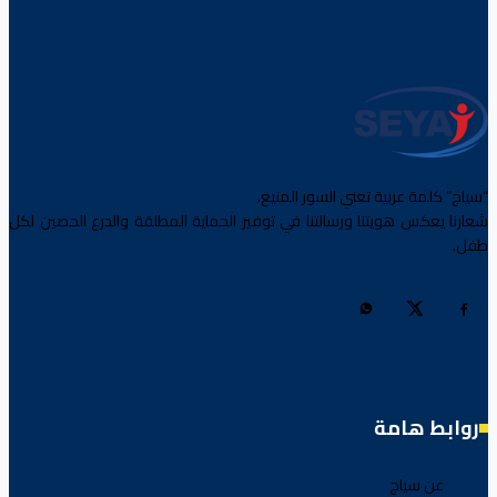
“سياج” كلمة عربية تعني السور المنيع.
شعارنا يعكس هويتنا ورسالتنا في توفير الحماية المطلقة والدرع الحصين لكل
طفل.
روابط هامة
عن سياج