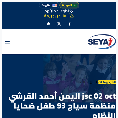
العربية
English
تطوع لحمايتهم
أبلغنا عن جريمة
6 أبريل 2016
الفيديوهات
jsc 02 oct اليمن أحمد القرشي
منظمة سياج 93 طفل ضحايا
النظام