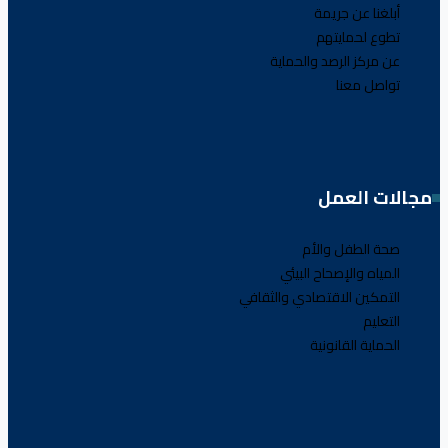
أبلغنا عن جريمة
تطوع لحمايتهم
عن مركز الرصد والحماية
تواصل معنا
مجالات العمل
صحة الطفل والأم
المياه والإصحاح البيئي
التمكين الاقتصادي والثقافي
التعليم
الحماية القانونية