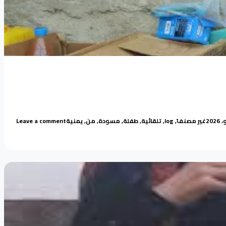
Posted in
Tags:
on ابتسامة من قلب التمزق والنزوح
غير مصنف
,
log
,
تلقائية
,
طفلة
,
مسودة
,
من
,
يمنية
Leave a comment