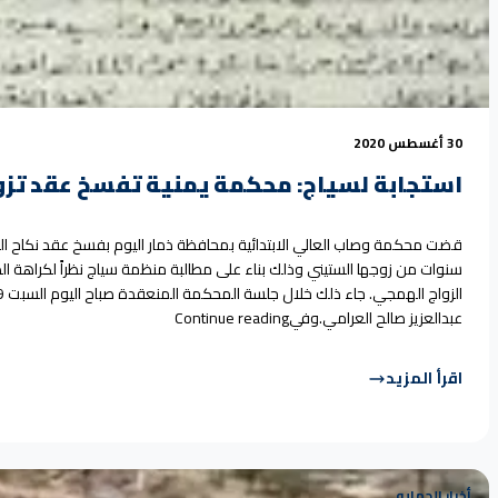
30 أغسطس 2020
استجابة لسياج: محكمة يمنية تفسخ عقد تز
قضت محكمة وصاب العالي الابتدائية بمحافظة ذمار اليوم بفسخ عقد نكاح 
سنوات من زوجها الستيني وذلك بناء على مطالبة منظمة سياج نظراً لكراهة الط
“استجابة لسياج: محكمة يمني
عبدالعزيز صالح العرامي.وفي
Continue reading
اقرأ المزيد
أخبار الحمايه