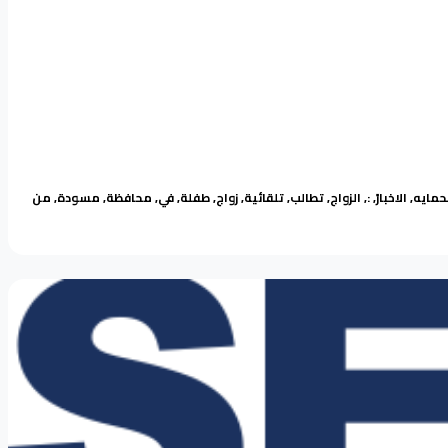
Tags:
Pos
لحمايه
,
الاخبار
,
:
,
الزواج
,
تطالب
,
تلقائية
,
زواج
,
طفلة
,
في
,
محافظة
,
مسودة
,
من