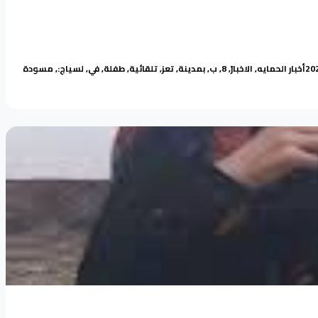
Tags:
Posted in
أخبار الحمايه
,
الاخبار
,
8
,
ب
,
بمدينة
,
تعز
,
تلقائية
,
طفلة
,
في
,
لسياج:
,
مسودة