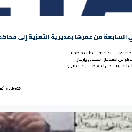
السابعة من عمرها بمديرية التعزية إلى محاك
 المجتمعي: بلاغ صحفي: طلبت منظمة
إسراع في استكمال التحقيق وإرسال
ة بأشد العقوبات القانونية بحق المغتصب. وقالت سياج
م مغتصب طفلة في السابعة من عمرها بمديرية التعزية إلى محاكمة مستعجلة.”
Posted by
23 أغسطس، 2020
motive