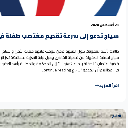
23 أغسطس 2020
سياج تدعو إلى سرعة تقديم مغتصب طفلة في 
طالبت بأشد العقوبات كون المتهم ممن يتوجب عليهم حماية الأمن والسلم
سياج لحماية الطفولة من فضيلة القاضي وكيل نيابة التعزية بمحافظة تعز ال
قضية اغتصاب “الطفلة ر. م. ع 7سنوات” إلى المحكمة والمطالب
“سياج تدعو إلى سرعة تقدي
في مطالبتها أن المدعو “ش. ع.
Continue reading
اقرأ المزيد
الاخبار