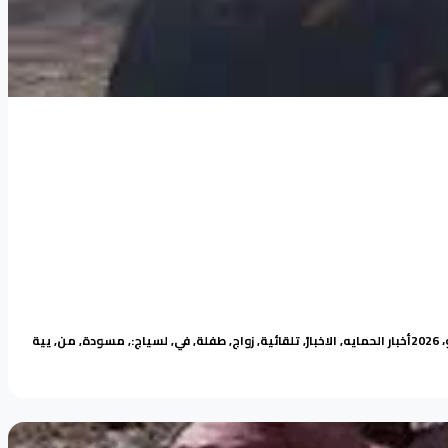
Tags:
Posted in
أخبار الحمايه
,
الاخبار
,
تلقائية
,
زواج
,
طفلة
,
في
,
لسياج:
,
مسودة
,
من
,
يية