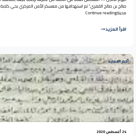
صالح بن صالح القفري” تم استهدافها من معسكر الأمن المركزي بحي كلابة 
“مصادر لسياج: قناص حوثي يصيب طفلة في رأسها بم
مدينة
Continue reading
اقرأ المزيد
أخبار الحمايه
24 أغسطس 2020