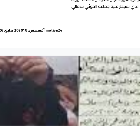
الذي تسيطر عليه جماعة الحوثي شمالي
دينة تعز”
Posted by
24 أغسطس، 2020
motive
18 مايو، 2026