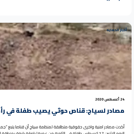
أخبار الحمايه
24 أغسطس 2020
مصادر لسياج: قناص حوثي يصيب طفلة في رأس
أكدت مصادر امنية واخرى حقوقية متطابقة لمنظمة سياج أن قناصا يتبع “جماع
اليوم الاثنين 17 اغسطس طفلة في الثامنة من عمرها بإصابة بليغة بمنط