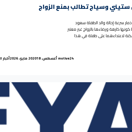
ل ستيني وسياج تطالب بمنع الزواج
مار سرعة إحالة والد الطفلة سعود
نها كارهة ورضاءها بالزواج غير معتبر
مكنة لاعتداءهما على طفلة في هذا
يجها برجل ستيني وسياج تطالب بمنع الزواج”
ted in
Posted by
24 أغسطس، 2020
motive
18 مايو، 2026
أخبار ا