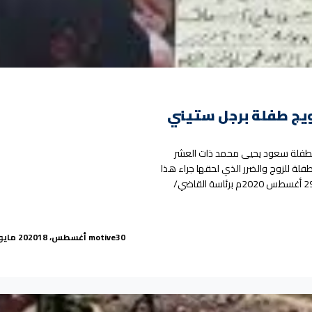
ويج طفلة برجل ستيني
الطفلة سعود يحيى محمد ذات العشر
فلة للزوج والضرر الذي لحقها جراء هذا
الزواج الهمجي. جاء ذلك خلال جلسة المحكمة المنعقدة صباح اليوم السبت 29 أغسطس 2020م برئاسة القاضي/
ة تفسخ عقد تزويج طفلة برجل ستيني”
Posted by
30 أغسطس، 2020
motive
18 مايو، 2026