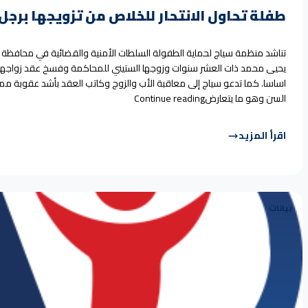
طفلة تحاول الانتحار للخلاص من تزويجها برج
تناشد منظمة سياج لحماية الطفولة السلطات الأمنية والقضائية في محافظة ذ
يحيى محمد ذات العشر سنوات وزوجها الستيني للمحاكمة وفسخ عقد زواجها كو
اساسا. كما تدعو سياج إلى معاقبة الأب والزوج وكاتب العقد بأشد عقوبة م
“طفلة تحاول الانتحار للخلاص من تزو
السن وهو ما يتعارض
Continue reading
اقرأ المزيد
بيانات