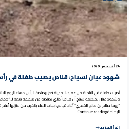
24 أغسطس 2020
شهود عيان لسياج: قناص يصيب طفلة في رأسه
وشهود عيان لمنظمة سياج أن قناصاً أطلق رصاصة من منطقة تابعة لـ “جماعة أ
“رويدا صالح بن صالح القفري” أثناء قيامها بجلب الماء بالقرب من منزلها أما
“شهود عيان لسياج: قناص يصيب طفلة في رأسها بم
الرصاصة
Continue reading
اقرأ المزيد