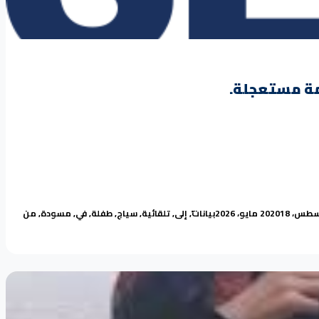
مة مستعجلة.
Tags:
Posted in
18 مايو، 2026
بيانات
,
إلى
,
تلقائية
,
سياج
,
طفلة
,
في
,
مسودة
,
من