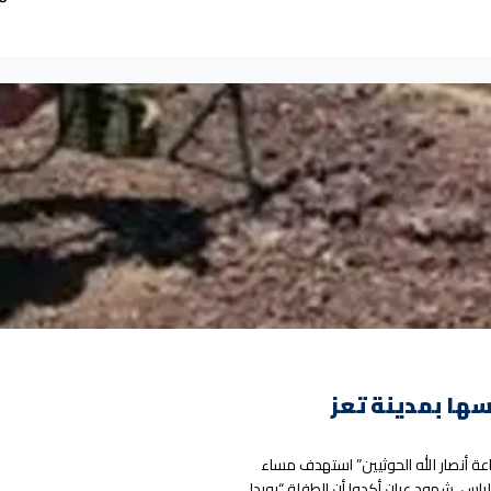
ها بمدينة تعز
ة أنصار الله الحوثيين” استهدف مساء
قة الراس. شهود عيان أكدوا أن الطفلة “رويدا