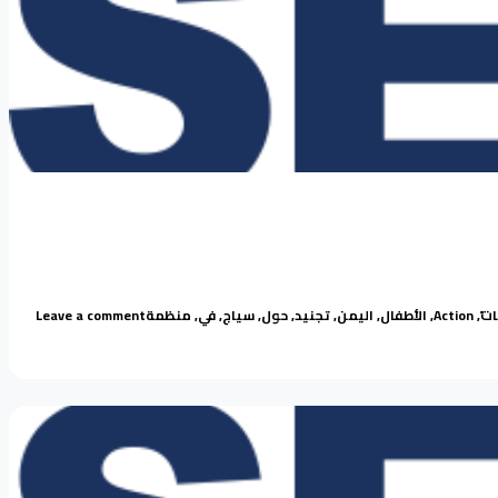
Tags:
on برومو “حملة سياج لمناهضة تجنيد الأطفال”
ات
,
Action
,
الأطفال
,
اليمن
,
تجنيد
,
حول
,
سياج
,
في
,
منظمة
Leave a comment