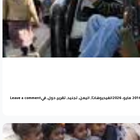
Posted in
Tags:
on تقرير قناة السعيدة حول ة تجنيد الاطفال في اليمن
الفيديوهات
,
اليمن
,
تجنيد
,
تقرير
,
حول
,
في
Leave a comment