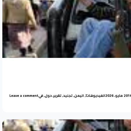
Posted in
Tags:
on تقرير قناة السعيدة حول تجنيد الاطفال في اليمن
الفيديوهات
,
اليمن
,
تجنيد
,
تقرير
,
حول
,
في
Leave a comment